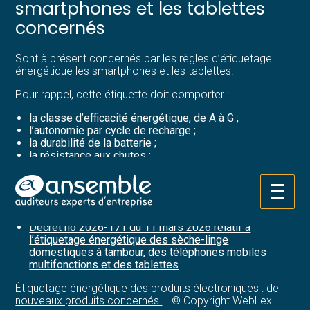
smartphones et les tablettes
concernés
Sont à présent concernés par les règles d’étiquetage
énergétique les smartphones et les tablettes.
Pour rappel, cette étiquette doit comporter :
la classe d’efficacité énergétique, de A à G ;
l’autonomie par cycle de recharge ;
la durabilité de la batterie ;
la résistance aux chutes ;
la réparabilité ;
le niveau de protection contre l’eau et la poussière.
Aller
Sources :
au
contenu
Décret no 2026-171 du 11 mars 2026 relatif à
l’étiquetage énergétique des sèche-linge
domestiques à tambour, des téléphones mobiles
multifonctions et des tablettes
Étiquetage énergétique des produits électroniques : de
nouveaux produits concernés
– © Copyright WebLex