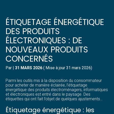
Créer et reprendre une activité
Pilotez votre gestion
ÉTIQUETAGE ÉNERGÉTIQUE
Gérer votre quotidien
Suivre votre comptabilité
DES PRODUITS
ÉLECTRONIQUES : DE
Piloter votre entreprise
Gérer vos ressources humaines
NOUVEAUX PRODUITS
Développer votre entreprise
Dématérialiser vos documents
CONCERNÉS
Construire votre patrimoine
Par
|
31 MARS 2026
( Mise à jour 31 mars 2026)
Structurer votre croissance
Parmi les outils mis à la disposition du consommateur
pour acheter de manière éclairée, l’étiquetage
énergétique des produits électroménagers, informatiques
Être prêt pour la facturation
et électroniques est entré dans le paysage. Des
électronique
étiquettes qui ont fait l’objet de quelques ajustements…
Étiquetage énergétique : les