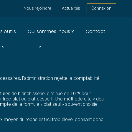
Nous rejoindre
Actualités
Connexion
s outils
Qui sommes-nous ?
Contact
 (MIEUX ?) COMPTER
cessaires, l’administration rejette la comptabilité
tures de blanchisserie, diminué de 10 % pour
 entrée-plat ou plat-dessert. Une méthode dite « des
ompte de la formule « plat seul » souvent choisie
rix moyen du repas est ici trop élevé, donnant donc