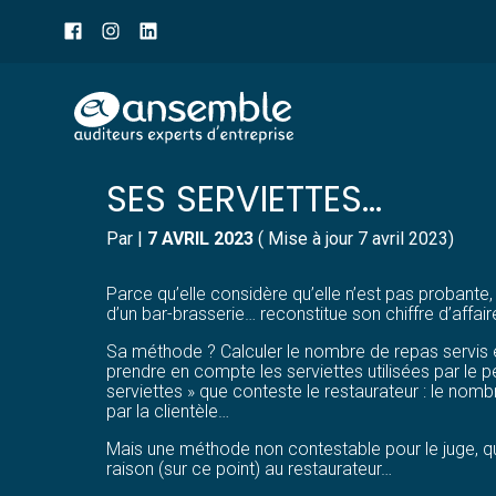
Menu
sub-
header
Aller
C’EST L’HISTOIRE D’UN
au
contenu
SES SERVIETTES…
Par
|
7 AVRIL 2023
( Mise à jour 7 avril 2023)
Parce qu’elle considère qu’elle n’est pas probante, 
d’un bar-brasserie… reconstitue son chiffre d’affai
Sa méthode ? Calculer le nombre de repas servis e
prendre en compte les serviettes utilisées par le p
serviettes » que conteste le restaurateur : le nombr
par la clientèle…
Mais une méthode non contestable pour le juge, qui
raison (sur ce point) au restaurateur…