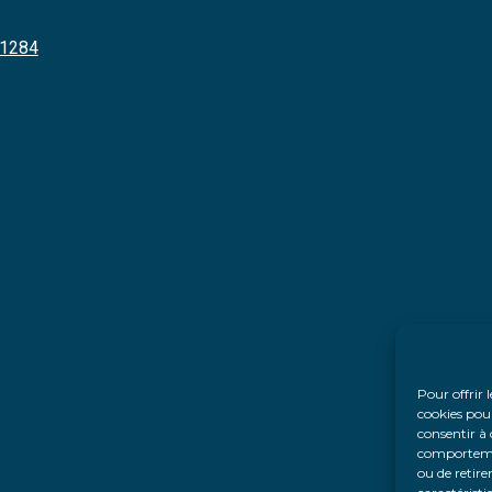
461284
Pour offrir 
cookies pour
consentir à 
comportement
ou de retire