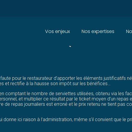
Principal
Vos enjeux
Nos expertises
No
 RESTAURATEUR QUI AURAIT DÛ
faute pour le restaurateur d’apporter les éléments justificatifs né
res et rectifie à la hausse son impôt sur les bénéfices…
n comptant le nombre de serviettes utilisées, obtenu via les fac
ersonnel, et multiplier ce résultat par le ticket moyen d’un repas
e de repas journaliers est erroné et le prix retenu ne tient pas c
 donne ici raison à l’administration, même s’il convient que le p