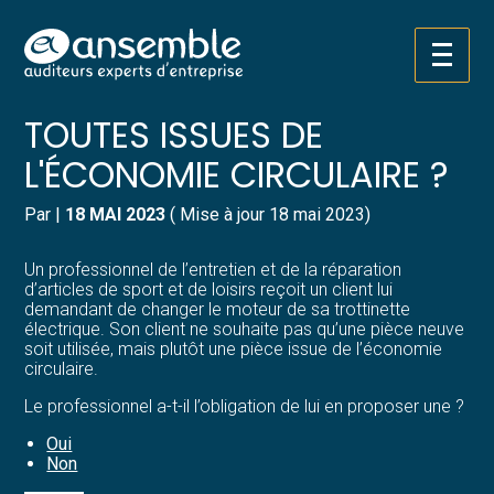
Créer et reprendre une activité
Pilotez votre gestion
Aller
PIÈCES DE RECHANGE :
au
contenu
Gérer votre quotidien
Suivre votre comptabilité
TOUTES ISSUES DE
L'ÉCONOMIE CIRCULAIRE ?
Piloter votre entreprise
Gérer vos ressources humaines
Par
|
18 MAI 2023
( Mise à jour 18 mai 2023)
Développer votre entreprise
Dématérialiser vos documents
Un professionnel de l’entretien et de la réparation
Construire votre patrimoine
d’articles de sport et de loisirs reçoit un client lui
demandant de changer le moteur de sa trottinette
électrique. Son client ne souhaite pas qu’une pièce neuve
Structurer votre croissance
soit utilisée, mais plutôt une pièce issue de l’économie
circulaire.
Être prêt pour la facturation
Le professionnel a-t-il l’obligation de lui en proposer une ?
électronique
Oui
Non