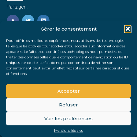
Partager :
FaceBook
Twitter
LinkedIn
Gérer le consentement
Pour offrir les meilleures expériences, nous utilisons des technologies
telles que les cookies pour stocker et/ou accéder aux informations des
appareils. Le fait de consentir à ces technologies nous permettra de
traiter des données telles que le comportement de navigation ou les ID
uniques sur ce site. Le fait de ne pas consentir ou de retirer son
consentement peut avoir un effet négatif sur certaines caractéristiques
et fonctions.
Accepter
Refuser
Footer
Voir les préférences
Footer
Principale
PLAN DU SITE
MENTIONS LÉGALES
Mentions légales
Conception et réalisation
Classe 7