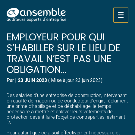
Créer et reprendre une activité
Pilotez votre gestion
Aller
C’EST L’HISTOIRE D’UN
au
contenu
Gérer votre quotidien
Suivre votre comptabilité
EMPLOYEUR POUR QUI
S’HABILLER SUR LE LIEU DE
Piloter votre entreprise
Gérer vos ressources humaines
TRAVAIL N’EST PAS UNE
Développer votre entreprise
Dématérialiser vos documents
OBLIGATION…
Construire votre patrimoine
Par
|
23 JUIN 2023
( Mise à jour 23 juin 2023)
Structurer votre croissance
Des salariés d’une entreprise de construction, intervenant
en qualité de maçon ou de conducteur d’engin, réclament
une prime d’habillage et de déshabillage, le temps
Être prêt pour la facturation
nécessaire à mettre et enlever leurs vêtements de
électronique
protection devant faire l’objet de contreparties, estiment-
ils…
Pour autant que cela soit effectivement nécessaire et