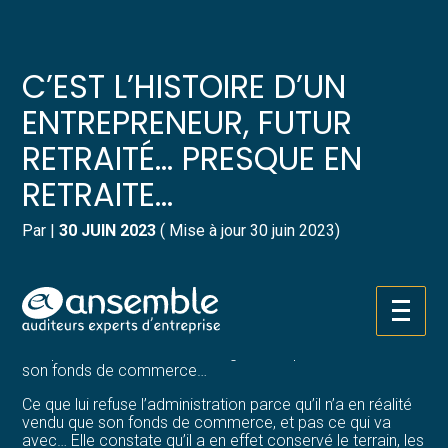
Créer et reprendre une activité
Pilotez votre gestion
C’EST L’HISTOIRE D’UN
Gérer votre quotidien
Suivre votre comptabilité
ENTREPRENEUR, FUTUR
RETRAITÉ… PRESQUE EN
Piloter votre entreprise
Gérer vos ressources humaines
RETRAITE…
Développer votre entreprise
Dématérialiser vos documents
Par
|
30 JUIN 2023
( Mise à jour 30 juin 2023)
Construire votre patrimoine
Un entrepreneur individuel décide de vendre son camping
et de partir à la retraite. Parce que la réglementation
Structurer votre croissance
prévoit que la vente d’une entreprise individuelle,
Aller
concomitante au départ en retraite, peut être exonérée
au
d’impôt, il réclame cet avantage fiscal pour la vente de
contenu
Être prêt pour la facturation
son fonds de commerce…
électronique
Ce que lui refuse l’administration parce qu’il n’a en réalité
vendu que son fonds de commerce, et pas ce qui va
avec… Elle constate qu’il a en effet conservé le terrain, les