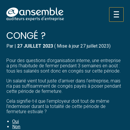
Créer et reprendre une activité
Pilotez votre gestion
Aller
C'EST L'ÉTÉ : TOUS EN
au
contenu
Gérer votre quotidien
Suivre votre comptabilité
CONGÉ ?
Piloter votre entreprise
Gérer vos ressources humaines
Par
|
27 JUILLET 2023
( Mise à jour 27 juillet 2023)
Développer votre entreprise
Dématérialiser vos documents
Pour des questions d’organisation interne, une entreprise
a pris l’habitude de fermer pendant 3 semaines en août :
tous les salariés sont donc en congés sur cette période.
Construire votre patrimoine
Un salarié vient tout juste d’arriver dans l’entreprise, mais
n’a pas suffisamment de congés payés à poser pendant
Structurer votre croissance
cette période de fermeture.
Cela signifie-t-il que l’employeur doit tout de même
Être prêt pour la facturation
l’indemniser durant la totalité de cette période de
électronique
fermeture estivale ?
Oui
Non