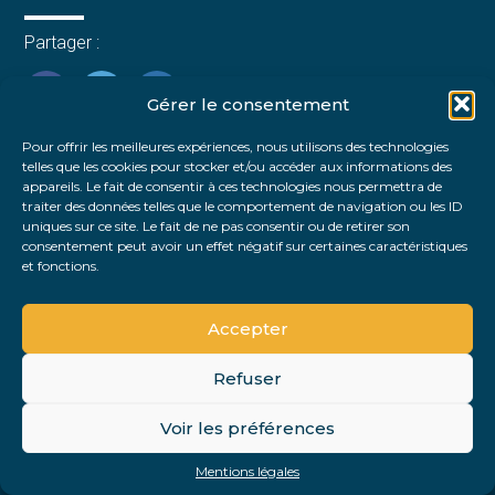
Partager :
Gérer le consentement
FaceBook
Twitter
LinkedIn
Pour offrir les meilleures expériences, nous utilisons des technologies
telles que les cookies pour stocker et/ou accéder aux informations des
appareils. Le fait de consentir à ces technologies nous permettra de
traiter des données telles que le comportement de navigation ou les ID
uniques sur ce site. Le fait de ne pas consentir ou de retirer son
consentement peut avoir un effet négatif sur certaines caractéristiques
et fonctions.
Accepter
Refuser
Footer
Voir les préférences
Footer
Principale
PLAN DU SITE
MENTIONS LÉGALES
Mentions légales
Conception et réalisation
Classe 7