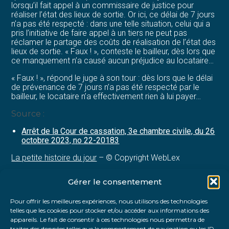
lorsqu’il fait appel à un commissaire de justice pour
réaliser l’état des lieux de sortie. Or ici, ce délai de 7 jours
n’a pas été respecté : dans une telle situation, celui qui a
pris l’initiative de faire appel à un tiers ne peut pas
réclamer le partage des coûts de réalisation de l’état des
lieux de sortie. « Faux ! », conteste le bailleur, dès lors que
ce manquement n’a causé aucun préjudice au locataire…
« Faux ! », répond le juge à son tour : dès lors que le délai
de prévenance de 7 jours n’a pas été respecté par le
bailleur, le locataire n’a effectivement rien à lui payer…
Source :
Arrêt de la Cour de cassation, 3e chambre civile, du 26
octobre 2023, no 22-20183
La petite histoire du jour
– © Copyright WebLex
Gérer le consentement
Partager :
Pour offrir les meilleures expériences, nous utilisons des technologies
telles que les cookies pour stocker et/ou accéder aux informations des
FaceBook
Twitter
LinkedIn
appareils. Le fait de consentir à ces technologies nous permettra de
traiter des données telles que le comportement de navigation ou les ID