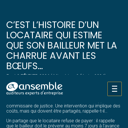
Créer et reprendre une activité
Pilotez votre gestion
C’EST L’HISTOIRE D’UN
Gérer votre quotidien
Suivre votre comptabilité
LOCATAIRE QUI ESTIME
QUE SON BAILLEUR MET LA
Piloter votre entreprise
Gérer vos ressources humaines
CHARRUE AVANT LES
Développer votre entreprise
Dématérialiser vos documents
BŒUFS…
Construire votre patrimoine
Par
|
2 FÉVRIER 2024
( Mise à jour 2 février 2024)
Structurer votre croissance
Le locataire d’un appartement voit son bailleur résilier son
Aller
bail. Parce qu’ils ne se sont pas mis d’accord sur l’état
au
des lieux de sortie, le bailleur décide de faire appel à un
contenu
Être prêt pour la facturation
commissaire de justice. Une intervention qui implique des
électronique
coûts, mais qui doivent être partagés, rappelle-t-il…
Un partage que le locataire refuse de payer : il rappelle
que le bailleur doit le prévenir au moins 7 jours à l’avance