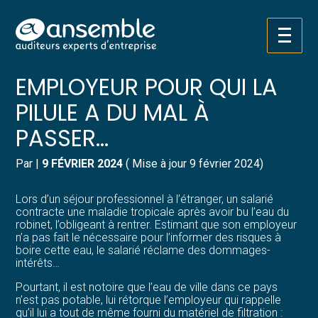
Créer et reprendre une activité
Pilotez votre gestion
Aller
C’EST L’HISTOIRE D’UN
au
contenu
Gérer votre quotidien
Suivre votre comptabilité
EMPLOYEUR POUR QUI LA
PILULE A DU MAL À
Piloter votre entreprise
Gérer vos ressources humaines
PASSER…
Développer votre entreprise
Dématérialiser vos documents
Par
|
9 FÉVRIER 2024
( Mise à jour 9 février 2024)
Construire votre patrimoine
Lors d’un séjour professionnel à l’étranger, un salarié
contracte une maladie tropicale après avoir bu l’eau du
Structurer votre croissance
robinet, l’obligeant à rentrer. Estimant que son employeur
n’a pas fait le nécessaire pour l’informer des risques à
boire cette eau, le salarié réclame des dommages-
Être prêt pour la facturation
intérêts…
électronique
Pourtant, il est notoire que l’eau de ville dans ce pays
n’est pas potable, lui rétorque l’employeur qui rappelle
qu’il lui a tout de même fourni du matériel de filtration :