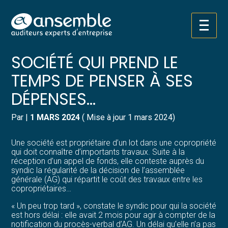
Créer et reprendre une activité
Pilotez votre gestion
Aller
C’EST L’HISTOIRE D’UNE
au
contenu
Gérer votre quotidien
Suivre votre comptabilité
SOCIÉTÉ QUI PREND LE
TEMPS DE PENSER À SES
Piloter votre entreprise
Gérer vos ressources humaines
DÉPENSES…
Développer votre entreprise
Dématérialiser vos documents
Par
|
1 MARS 2024
( Mise à jour 1 mars 2024)
Construire votre patrimoine
Une société est propriétaire d’un lot dans une copropriété
qui doit connaître d’importants travaux. Suite à la
Structurer votre croissance
réception d’un appel de fonds, elle conteste auprès du
syndic la régularité de la décision de l’assemblée
générale (AG) qui répartit le coût des travaux entre les
Être prêt pour la facturation
copropriétaires…
électronique
« Un peu trop tard », constate le syndic pour qui la société
est hors délai : elle avait 2 mois pour agir à compter de la
notification du procès-verbal d’AG. Un délai qu’elle n’a pas