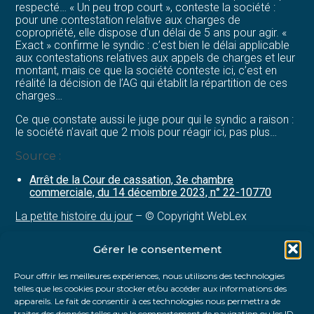
respecté… « Un peu trop court », conteste la société :
pour une contestation relative aux charges de
copropriété, elle dispose d’un délai de 5 ans pour agir. «
Exact » confirme le syndic : c’est bien le délai applicable
aux contestations relatives aux appels de charges et leur
montant, mais ce que la société conteste ici, c’est en
réalité la décision de l’AG qui établit la répartition de ces
charges…
Ce que constate aussi le juge pour qui le syndic a raison :
le société n’avait que 2 mois pour réagir ici, pas plus…
Source :
Arrêt de la Cour de cassation, 3e chambre
commerciale, du 14 décembre 2023, n° 22-10770
La petite histoire du jour
– © Copyright WebLex
Gérer le consentement
Partager :
Pour offrir les meilleures expériences, nous utilisons des technologies
telles que les cookies pour stocker et/ou accéder aux informations des
FaceBook
Twitter
LinkedIn
appareils. Le fait de consentir à ces technologies nous permettra de
traiter des données telles que le comportement de navigation ou les ID