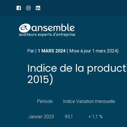
Menu
sub-
header
Aller
INDICE DE LA PRODUCT
au
contenu
Par
|
1 MARS 2024
( Mise à jour 1 mars 2024)
Indice de la product
2015)
Période
Indice
Variation mensuelle
Janvier 2023
93,1
+ 1,1 %