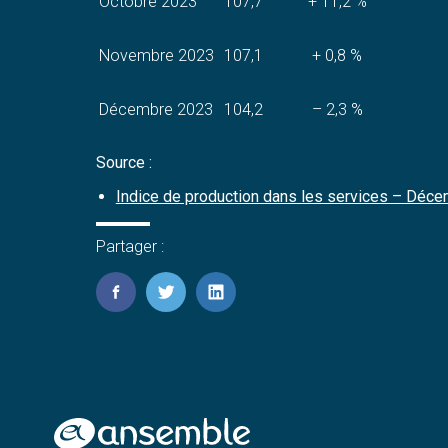
Octobre 2023
107,7
+ 11,2 %
Novembre 2023
107,1
+ 0,8 %
Décembre 2023
104,2
– 2,3 %
Source :
Indice de production dans les services – Déce
Partager :
FaceBook
Twitter
LinkedIn