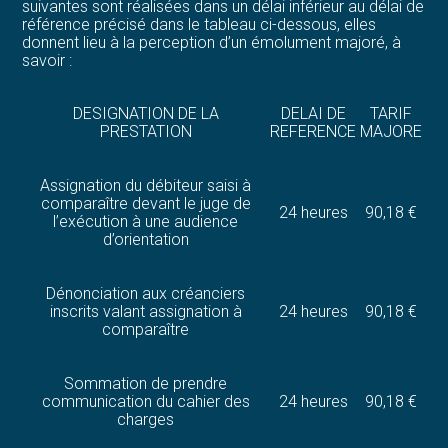
suivantes sont réalisées dans un délai inférieur au délai de
référence précisé dans le tableau ci-dessous, elles
donnent lieu à la perception d’un émolument majoré, à
savoir :
DESIGNATION DE LA
DELAI DE
TARIF
PRESTATION
REFERENCE
MAJORE
Assignation du débiteur saisi à
comparaître devant le juge de
24 heures
90,18 €
l’exécution à une audience
d’orientation
Dénonciation aux créanciers
inscrits valant assignation à
24 heures
90,18 €
comparaître
Sommation de prendre
communication du cahier des
24 heures
90,18 €
charges