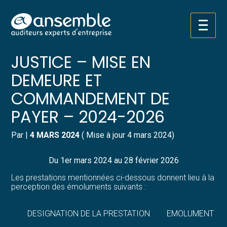
Créer et reprendre une activité
Pilotez votre gestion
Aller
TARIFS DES HUISSIERS DE
au
contenu
Gérer votre quotidien
Suivre votre comptabilité
JUSTICE – MISE EN
DEMEURE ET
Piloter votre entreprise
Gérer vos ressources humaines
COMMANDEMENT DE
Développer votre entreprise
Dématérialiser vos documents
PAYER – 2024-2026
Construire votre patrimoine
Par
|
4 MARS 2024
( Mise à jour 4 mars 2024)
Structurer votre croissance
Du 1er mars 2024 au 28 février 2026
Les prestations mentionnées ci-dessous donnent lieu à la
Être prêt pour la facturation
perception des émoluments suivants :
électronique
DESIGNATION DE LA PRESTATION
EMOLUMENT