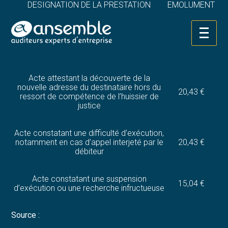
DESIGNATION DE LA PRESTATION
EMOLUMENT
Acte de tentative d’exécution, notamment
Aller
en l’absence de l’occupant du local ou si
20,43 €
au
ce dernier en refuse l’accès
contenu
Acte attestant la découverte de la
nouvelle adresse du destinataire hors du
20,43 €
ressort de compétence de l’huissier de
justice
Acte constatant une difficulté d’exécution,
notamment en cas d’appel interjeté par le
20,43 €
débiteur
Acte constatant une suspension
15,04 €
d’exécution ou une recherche infructueuse
Source :