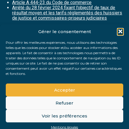
Article A 444-23 du Code de commerce
Arrêté du 28 février 2024 fixant l’objectif de taux de
résultat moyen et les tarifs réglementés des huissiers
de justice et commissaires-priseurs judiciaires
Gérer le consentement
Partager :
Pour offrir les meilleures expériences, nous utilisons des technologies
telles que les cookies pour stocker et/ou accéder aux informations des
FaceBook
Twitter
LinkedIn
appareils. Le fait de consentir à ces technologies nous permettra de
traiter des données telles que le comportement de navigation ou les ID
uniques sur ce site. Le fait de ne pas consentir ou de retirer son
consentement peut avoir un effet négatif sur certaines caractéristiques
et fonctions.
Accepter
Refuser
Footer
Voir les préférences
Footer
Principale
PLAN DU SITE
MENTIONS LÉGALES
Mentions légales
Conception et réalisation
Classe 7