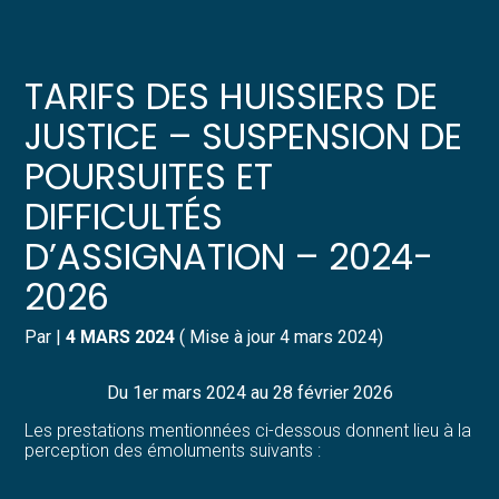
Créer et reprendre une activité
Pilotez votre gestion
TARIFS DES HUISSIERS DE
Gérer votre quotidien
Suivre votre comptabilité
JUSTICE – SUSPENSION DE
POURSUITES ET
Piloter votre entreprise
Gérer vos ressources humaines
DIFFICULTÉS
Développer votre entreprise
Dématérialiser vos documents
D’ASSIGNATION – 2024-
2026
Construire votre patrimoine
Par
|
4 MARS 2024
( Mise à jour 4 mars 2024)
Structurer votre croissance
Du 1er mars 2024 au 28 février 2026
Être prêt pour la facturation
électronique
Les prestations mentionnées ci-dessous donnent lieu à la
perception des émoluments suivants :