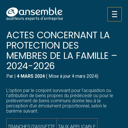
Créer et reprendre une activité
Pilotez votre gestion
Aller
TARIFS DES NOTAIRES –
au
contenu
Gérer votre quotidien
Suivre votre comptabilité
ACTES CONCERNANT LA
PROTECTION DES
Piloter votre entreprise
Gérer vos ressources humaines
MEMBRES DE LA FAMILLE –
Développer votre entreprise
Dématérialiser vos documents
2024-2026
Construire votre patrimoine
Par
|
4 MARS 2024
( Mise à jour 4 mars 2024)
Structurer votre croissance
L’option par le conjoint survivant pour l’acquisition ou
l’attribution de biens propres du prédécédé ou pour le
prélèvement de biens communs donne lieu à la
Être prêt pour la facturation
perception d’un émolument proportionnel, selon le
électronique
barème suivant :
TRANCHES D’ASSIETTE
TAUX APPLICABLE