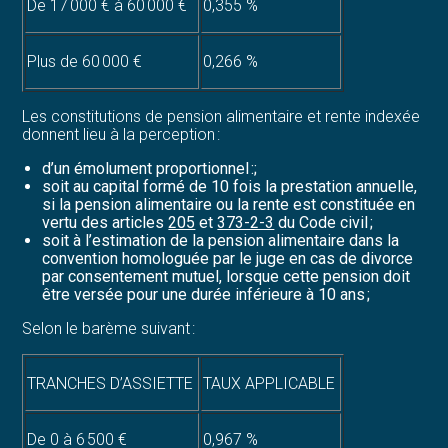
De 17 000 € à 60 000 €
0,355 %
Plus de 60 000 €
0,266 %
Les constitutions de pension alimentaire et rente indexée
donnent lieu à la perception :
d’un émolument proportionnel :;
soit au capital formé de 10 fois la prestation annuelle,
si la pension alimentaire ou la rente est constituée en
vertu des articles
205
et
373-2-3
du Code civil ;
soit à l’estimation de la pension alimentaire dans la
convention homologuée par le juge en cas de divorce
par consentement mutuel, lorsque cette pension doit
être versée pour une durée inférieure à 10 ans ;
Selon le barème suivant :
TRANCHES D’ASSIETTE
TAUX APPLICABLE
De 0 à 6 500 €
0,967 %