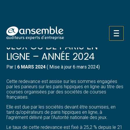
Créer et reprendre une activité
Pilotez votre gestion
REDEVANCE DUE PAR LES
Gérer votre quotidien
Suivre votre comptabilité
OPÉRATEURS AGRÉÉS DE
Aller
au
JEUX OU DE PARIS EN
Piloter votre entreprise
Gérer vos ressources humaines
contenu
LIGNE – ANNÉE 2024
Développer votre entreprise
Dématérialiser vos documents
Par
|
6 MARS 2024
( Mise à jour 6 mars 2024)
Construire votre patrimoine
Cette redevance est assise sur les sommes engagées
par les parieurs sur les paris hippiques en ligne au titre des
Structurer votre croissance
courses organisées par des sociétés de courses
françaises.
Être prêt pour la facturation
Elle est due par les sociétés devant être soumises, en
électronique
tant qu’opérateurs de paris hippiques en ligne, à
l’agrément délivré par l’Autorité nationale des jeux.
Le taux de cette redevance est fixé à 25,2 % depuis le 21