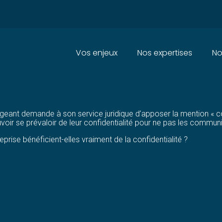
Principal
Vos enjeux
Nos expertises
No
 POUR LES JURISTES D'ENTREPR
rigeant demande à son service juridique d’apposer la mention « con
uvoir se prévaloir de leur confidentialité pour ne pas les communi
eprise bénéficient-elles vraiment de la confidentialité ?