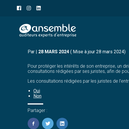
Menu
sub-
header
Aller
UN « LEGAL PRIVILEGE »
au
contenu
Par
|
28 MARS 2024
( Mise à jour 28 mars 2024)
Pour protéger les intérêts de son entreprise, un di
consultations rédigées par ses juristes, afin de po
Les consultations rédigées par les juristes de l’entr
Oui
Non
Partager :