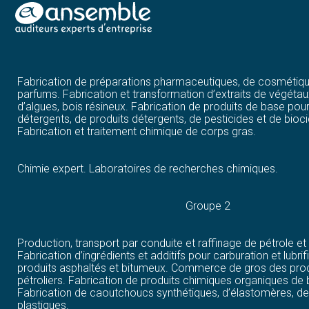
Fabrication de peintures, vernis, colles, encres, mastics. Fab
gélatines et de leurs dérivés. Fabrication de produits d’entret
Aller
Fabrication d’explosifs, d’articles de pyrotechnie, de poudre
au
propulsives.
contenu
Fabrication de préparations pharmaceutiques, de cosmétiqu
parfums. Fabrication et transformation d’extraits de végétau
d’algues, bois résineux. Fabrication de produits de base pou
détergents, de produits détergents, de pesticides et de bioc
Fabrication et traitement chimique de corps gras.
Chimie expert. Laboratoires de recherches chimiques.
Groupe 2
Production, transport par conduite et raffinage de pétrole et
Fabrication d’ingrédients et additifs pour carburation et lubrif
produits asphaltés et bitumeux. Commerce de gros des prod
pétroliers. Fabrication de produits chimiques organiques de
Fabrication de caoutchoucs synthétiques, d’élastomères, d
plastiques.