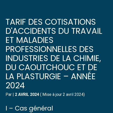
Créer et reprendre une activité
Pilotez votre gestion
TARIF DES COTISATIONS
Gérer votre quotidien
Suivre votre comptabilité
D'ACCIDENTS DU TRAVAIL
ET MALADIES
Piloter votre entreprise
Gérer vos ressources humaines
PROFESSIONNELLES DES
Développer votre entreprise
Dématérialiser vos documents
INDUSTRIES DE LA CHIMIE,
DU CAOUTCHOUC ET DE
Construire votre patrimoine
LA PLASTURGIE – ANNÉE
Structurer votre croissance
2024
Être prêt pour la facturation
électronique
Par
|
2 AVRIL 2024
( Mise à jour 2 avril 2024)
I – Cas général