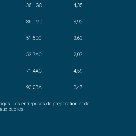
36.1GC
4,35
36.1MD
3,92
51.5EG
3,63
52.7AC
2,07
71.4AC
4,59
93.0BA
2,47
ages. Les entreprises de préparation et de
aux publics.