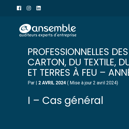
Menu
sub-
header
Aller
TARIF DES COTISATION
au
contenu
PROFESSIONNELLES DES 
CARTON, DU TEXTILE, D
ET TERRES À FEU – ANN
Par
|
2 AVRIL 2024
( Mise à jour 2 avril 2024)
I – Cas général