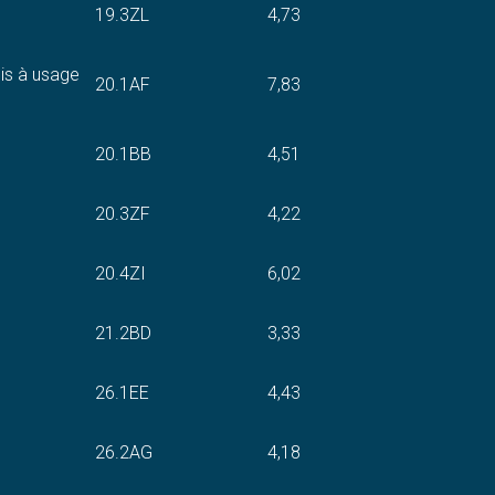
19.3ZL
4,73
ois à usage
20.1AF
7,83
20.1BB
4,51
20.3ZF
4,22
20.4ZI
6,02
21.2BD
3,33
26.1EE
4,43
26.2AG
4,18