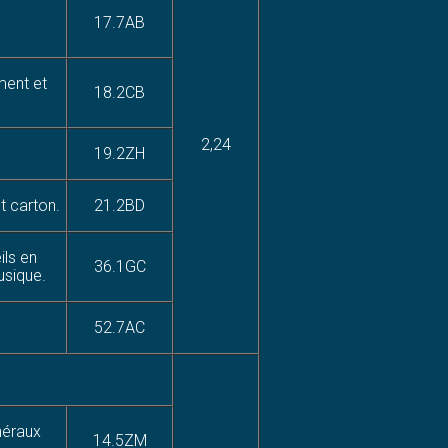
17.7AB
ment et
18.2CB
2,24
19.2ZH
t carton.
21.2BD
ils en
36.1GC
usique.
52.7AC
néraux
14.5ZM