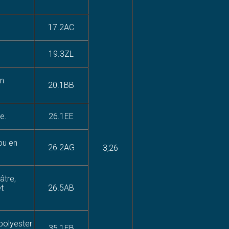
17.2AC
19.3ZL
on
20.1BB
e.
26.1EE
ou en
26.2AG
3,26
âtre,
t
26.5AB
 polyester
35.1EB