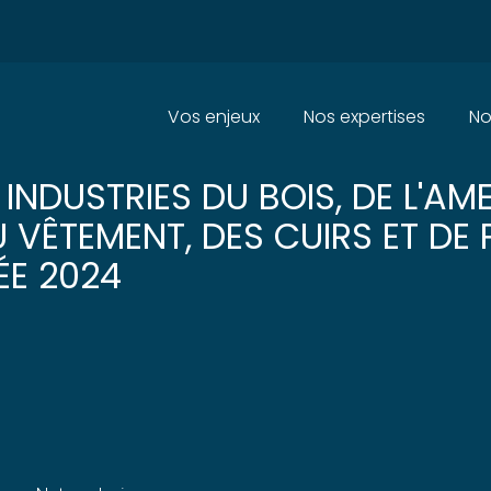
Principal
Vos enjeux
Nos expertises
No
S D'ACCIDENTS DU TRAVAIL ET
INDUSTRIES DU BOIS, DE L'AM
U VÊTEMENT, DES CUIRS ET DE 
ÉE 2024