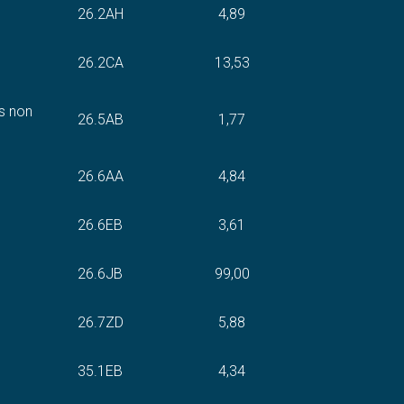
26.2AH
4,89
26.2CA
13,53
ts non
26.5AB
1,77
26.6AA
4,84
26.6EB
3,61
26.6JB
99,00
26.7ZD
5,88
35.1EB
4,34