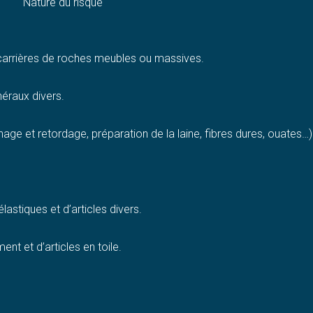
Nature du risque
 carrières de roches meubles ou massives.
néraux divers.
linage et retordage, préparation de la laine, fibres dures, ouates…)
lastiques et d’articles divers.
nt et d’articles en toile.