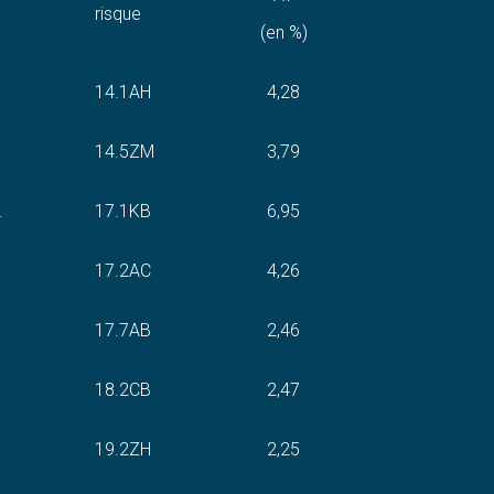
risque
(en %)
14.1AH
4,28
14.5ZM
3,79
.
17.1KB
6,95
17.2AC
4,26
17.7AB
2,46
18.2CB
2,47
19.2ZH
2,25