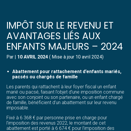
Créer et reprendre une activité
Pilotez votre gestion
IMPÔT SUR LE REVENU ET
Gérer votre quotidien
Suivre votre comptabilité
AVANTAGES LIÉS AUX
ENFANTS MAJEURS – 2024
Piloter votre entreprise
Gérer vos ressources humaines
Par
|
10 AVRIL 2024
( Mise à jour 10 avril 2024)
Développer votre entreprise
Dématérialiser vos documents
Abattement pour rattachement d’enfants mariés,
Construire votre patrimoine
pacsés ou chargés de famille
Les parents qui rattachent à leur foyer fiscal un enfant
Structurer votre croissance
marié ou pacsé, faisant l’objet d’une imposition commune
avec son conjoint ou son partenaire, ou un enfant chargé
de famille, bénéficient d’un abattement sur leur revenu
Être prêt pour la facturation
imposable.
électronique
Fixé à 6 368 € par personne prise en charge pour
l’imposition des revenus 2022, le montant de cet
abattement est porté à 6 674 € pour l’imposition des