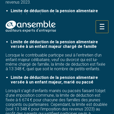
revenus 2023.
Limite de déduction de la pension alimentaire
versée à un enfant majeur
La déduction des pensions alimentaires versées à un
Aller
enfant majeur est limitée à 6 674 € (6 368 € pour
au
l’imposition des revenus de l’année 2022).
contenu
Limite de déduction de la pension alimentaire
versée à un enfant majeur chargé de famille
Lorsque le contribuable participe seul à l’entretien d’un
enfant majeur célibataire, veuf ou divorcé qui est lui-
même chargé de famille, la limite de déduction est fixée
à 13 348 €, quel que soit le nombre de petits-enfants.
Limite de déduction de la pension alimentaire
versée à un enfant majeur, marié ou pacsé
Lorsqu’il s’agit d’enfants mariés ou pacsés faisant l’objet
d’une imposition commune, la limite de déduction est
fixée à 6 674 € pour chacune des familles des jeunes
conjoints ou partenaires. Cependant, la limite est doublée
(soit 13 348 € pour l’imposition des revenus 2023) au
profit des parents qui justifient participer seuls à