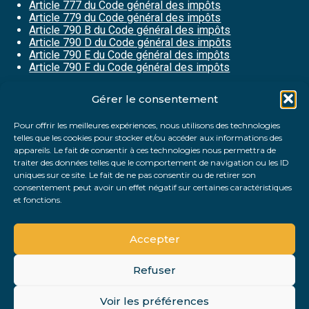
Article 777 du Code général des impôts
Article 779 du Code général des impôts
Article 790 B du Code général des impôts
Article 790 D du Code général des impôts
Article 790 E du Code général des impôts
Article 790 F du Code général des impôts
Gérer le consentement
Partager :
Pour offrir les meilleures expériences, nous utilisons des technologies
telles que les cookies pour stocker et/ou accéder aux informations des
FaceBook
Twitter
LinkedIn
appareils. Le fait de consentir à ces technologies nous permettra de
traiter des données telles que le comportement de navigation ou les ID
uniques sur ce site. Le fait de ne pas consentir ou de retirer son
consentement peut avoir un effet négatif sur certaines caractéristiques
et fonctions.
Accepter
Refuser
Footer
Voir les préférences
PLAN DU SITE