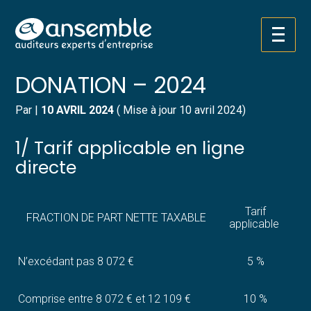
Créer et reprendre une activité
Pilotez votre gestion
Aller
TARIFS DES DROITS DE
au
contenu
Gérer votre quotidien
Suivre votre comptabilité
DONATION – 2024
Piloter votre entreprise
Gérer vos ressources humaines
Par
|
10 AVRIL 2024
( Mise à jour 10 avril 2024)
Développer votre entreprise
Dématérialiser vos documents
1/ Tarif applicable en ligne
directe
Construire votre patrimoine
Tarif
Structurer votre croissance
FRACTION DE PART NETTE TAXABLE
applicable
Être prêt pour la facturation
électronique
N’excédant pas 8 072 €
5 %
Comprise entre 8 072 € et 12 109 €
10 %