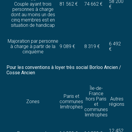
58 200
Couple ayant trois
81 562 €
74 662 €
€
personnes à charge
dont au moins un des
cinq membres est en
situation de handicap
Majoration par personne
6 492
à charge à partir de la
9 089 €
8 319 €
€
cinquième
Pour les conventions à loyer très social Borloo Ancien /
Cosse Ancien
Île-de-
France
Paris et
hors Paris
Autres
Zones
communes
et
régions
limitrophes
communes
limitrophes
12 452