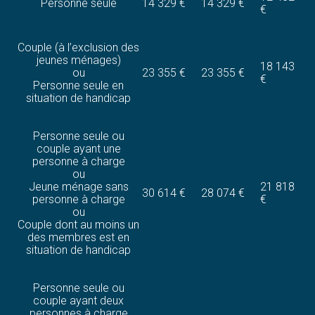
Personne seule
14 329 €
14 329 €
€
Couple (à l’exclusion des
jeunes ménages)
18 143
ou
23 355 €
23 355 €
€
Personne seule en
situation de handicap
Personne seule ou
couple ayant une
personne à charge
ou
Jeune ménage sans
21 818
30 614 €
28 074 €
personne à charge
€
ou
Couple dont au moins un
des membres est en
situation de handicap
Personne seule ou
couple ayant deux
personnes à charge