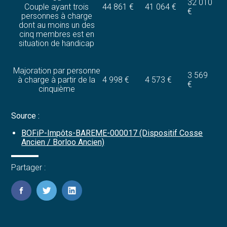
32 010
Couple ayant trois
44 861 €
41 064 €
€
personnes à charge
dont au moins un des
cinq membres est en
situation de handicap
Majoration par personne
3 569
à charge à partir de la
4 998 €
4 573 €
€
cinquième
Source :
BOFiP-Impôts-BAREME-000017 (Dispositif Cosse
Ancien / Borloo Ancien)
Partager :
FaceBook
Twitter
LinkedIn