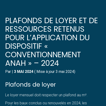
Créer et reprendre une activité
Pilotez votre gestion
PLAFONDS DE LOYER ET DE
Gérer votre quotidien
Suivre votre comptabilité
RESSOURCES RETENUS
POUR L’APPLICATION DU
Piloter votre entreprise
Gérer vos ressources humaines
DISPOSITIF «
Développer votre entreprise
Dématérialiser vos documents
CONVENTIONNEMENT
ANAH » – 2024
Construire votre patrimoine
Par
|
3 MAI 2024
( Mise à jour 3 mai 2024)
Structurer votre croissance
Plafonds de loyer
Être prêt pour la facturation
électronique
Le loyer mensuel doit respecter un plafond au m².
Pour les baux conclus ou renouvelés en 2024, les