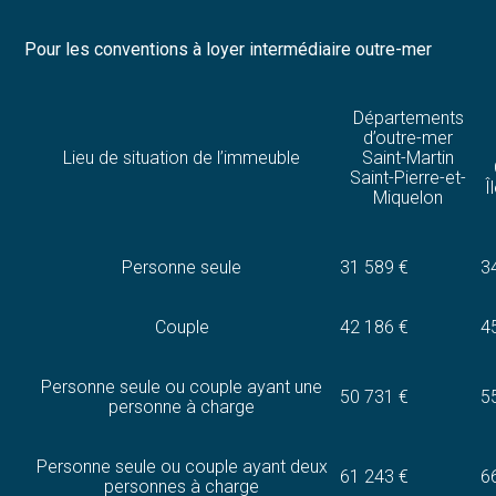
Pour les conventions à loyer intermédiaire outre-mer
Départements
d’outre-mer
Lieu de situation de l’immeuble
Saint-Martin
Saint-Pierre-et-
Î
Miquelon
Personne seule
31 589 €
3
Couple
42 186 €
4
Personne seule ou couple ayant une
50 731 €
5
personne à charge
Personne seule ou couple ayant deux
61 243 €
6
personnes à charge