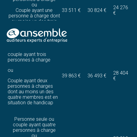
ou
24 276
Couple ayant une
33 511 €
30 824 €
€
personne à charge dont
au moins un des trois
membres est en
situation de handicap
Aller
au
contenu
Personne seule ou
couple ayant trois
personnes à charge
ou
28 404
39 863 €
36 493 €
€
Couple ayant deux
personnes à charges
dont au moins un des
quatre membres est en
situation de handicap
Personne seule ou
couple ayant quatre
personnes à charge
ou