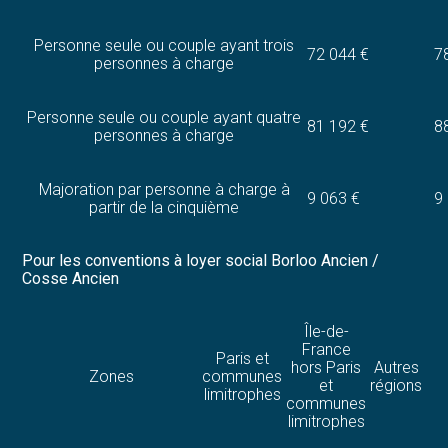
Personne seule ou couple ayant trois
72 044 €
7
personnes à charge
Personne seule ou couple ayant quatre
81 192 €
8
personnes à charge
Majoration par personne à charge à
9 063 €
9
partir de la cinquième
Pour les conventions à loyer social Borloo Ancien /
Cosse Ancien
Île-de-
France
Paris et
hors Paris
Autres
Zones
communes
et
régions
limitrophes
communes
limitrophes