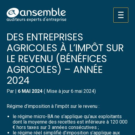
Créer et reprendre une activité
Pilotez votre gestion
Aller
RÉGIMES D’IMPOSITION
au
contenu
Gérer votre quotidien
Suivre votre comptabilité
DES ENTREPRISES
AGRICOLES À L’IMPÔT SUR
Piloter votre entreprise
Gérer vos ressources humaines
LE REVENU (BÉNÉFICES
Développer votre entreprise
Dématérialiser vos documents
AGRICOLES) – ANNÉE
2024
Construire votre patrimoine
Par
|
6 MAI 2024
( Mise à jour 6 mai 2024)
Structurer votre croissance
Régime d’imposition à l’impôt sur le revenu :
Être prêt pour la facturation
électronique
le régime micro-BA ne s’applique qu’aux exploitants
dont la moyenne des recettes est inférieure à 120 000
€ hors taxes sur 3 années consécutives ;
le régime réel simplifié d’imposition s’applique aux