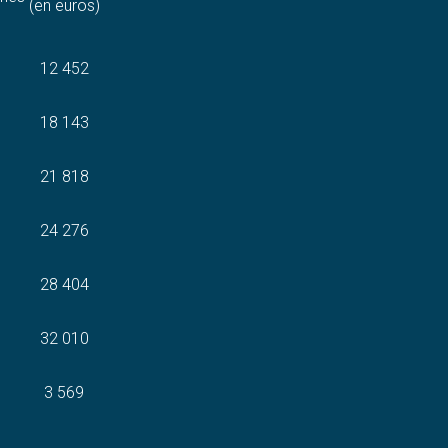
(en euros)
12 452
18 143
21 818
24 276
28 404
32 010
3 569