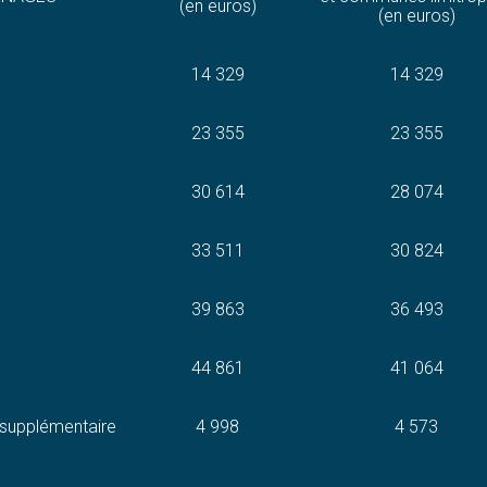
(en euros)
(en euros)
14 329
14 329
23 355
23 355
30 614
28 074
33 511
30 824
39 863
36 493
44 861
41 064
supplémentaire
4 998
4 573