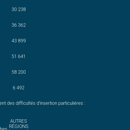
30 238
36 362
43 899
51 641
58 200
6 492
es difficultés d’insertion particulières :
AUTRES
RÉGIONS
phes