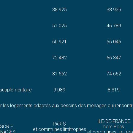
38 925
38 925
51 025
46 789
60 921
56 046
72 482
66 347
81 562
74 662
supplémentaire
9 089
8 319
les logements adaptés aux besoins des ménages qui rencontrent d
ILE-DE-FRANCE
PARIS
GORIE
hors Paris
et communes limitrophes
ÉNAGES
et communes limitro