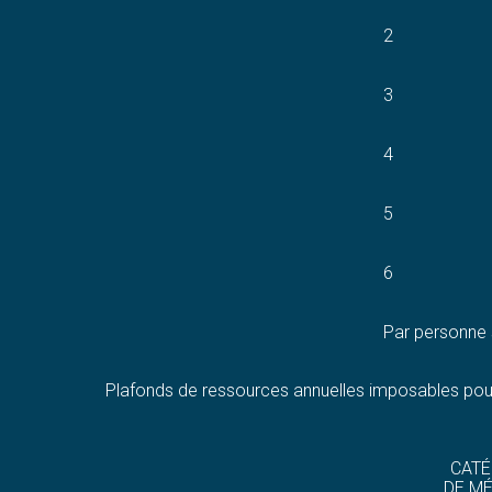
2
3
4
5
6
Par personne 
Plafonds de ressources annuelles imposables pour 
CATÉ
DE M