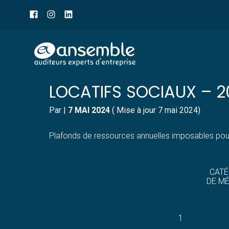
Menu
sub-
header
Aller
PLAFONDS DE RESSOURC
au
contenu
LOCATIFS SOCIAUX – 2
Par
|
7 MAI 2024
( Mise à jour 7 mai 2024)
Plafonds de ressources annuelles imposables pour 
CATÉ
DE M
1