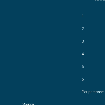
1
2
3
4
5
6
Par personne 
Source :