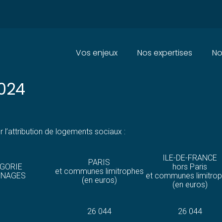
Principal
Vos enjeux
Nos expertises
No
ES ANNUELLES POUR L'ATTRI
024
l’attribution de logements sociaux :
ILE-DE-FRANCE
PARIS
GORIE
hors Paris
et communes limitrophes
ÉNAGES
et communes limitro
(en euros)
(en euros)
26 044
26 044