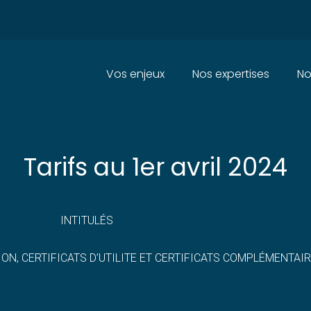
Principal
Vos enjeux
Nos expertises
No
VANCES DES PROCÉDURES INPI 
Tarifs au 1er avril 2024
INTITULÉS
ION, CERTIFICATS D’UTILITE ET CERTIFICATS COMPLÉMENTAI