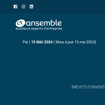
Menu
sub-
header
Aller
CHIFFRES CLÉS : REDE
au
contenu
Par
|
15 MAI 2024
( Mise à jour 15 mai 2024)
BREVETS D’INVENT