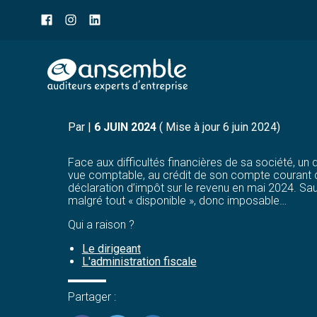
Menu
sub-
header
Aller
RÉMUNÉRATION DE DIRI
au
contenu
Par
|
6 JUIN 2024
( Mise à jour 6 juin 2024)
Face aux difficultés financières de sa société, un
vue comptable, au crédit de son compte courant d’a
déclaration d’impôt sur le revenu en mai 2024. Sau
malgré tout « disponible », donc imposable…
Qui a raison ?
Le dirigeant
L'administration fiscale
Partager :