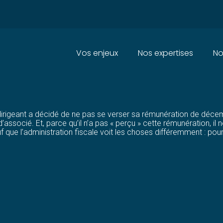
Principal
Vos enjeux
Nos expertises
No
GEANT : NON VERSÉE MAIS IM
 dirigeant a décidé de ne pas se verser sa rémunération de décemb
ssocié. Et, parce qu’il n’a pas « perçu » cette rémunération, il
f que l’administration fiscale voit les choses différemment : pou