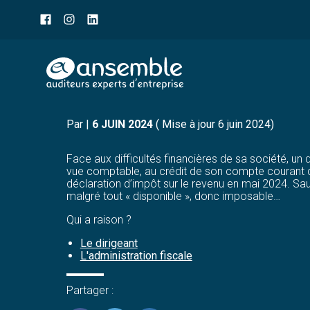
Menu
sub-
header
Aller
RÉMUNÉRATION DE DIRI
au
contenu
Par
|
6 JUIN 2024
( Mise à jour 6 juin 2024)
Face aux difficultés financières de sa société, un
vue comptable, au crédit de son compte courant d’a
déclaration d’impôt sur le revenu en mai 2024. Sau
malgré tout « disponible », donc imposable…
Qui a raison ?
Le dirigeant
L'administration fiscale
Partager :