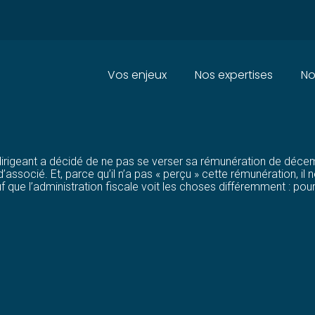
Principal
Vos enjeux
Nos expertises
No
GEANT : NON VERSÉE MAIS IM
 dirigeant a décidé de ne pas se verser sa rémunération de décemb
ssocié. Et, parce qu’il n’a pas « perçu » cette rémunération, il
f que l’administration fiscale voit les choses différemment : pou