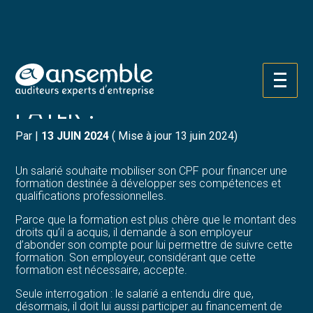
Créer et reprendre une activité
Pilotez votre gestion
COMPTE PERSONNEL DE
Gérer votre quotidien
Suivre votre comptabilité
FORMATION : 100 € À
Aller
au
PAYER ?
Piloter votre entreprise
Gérer vos ressources humaines
contenu
Par
|
13 JUIN 2024
( Mise à jour 13 juin 2024)
Développer votre entreprise
Dématérialiser vos documents
Un salarié souhaite mobiliser son CPF pour financer une
Construire votre patrimoine
formation destinée à développer ses compétences et
qualifications professionnelles.
Structurer votre croissance
Parce que la formation est plus chère que le montant des
droits qu’il a acquis, il demande à son employeur
d’abonder son compte pour lui permettre de suivre cette
Être prêt pour la facturation
formation. Son employeur, considérant que cette
électronique
formation est nécessaire, accepte.
Seule interrogation : le salarié a entendu dire que,
désormais, il doit lui aussi participer au financement de