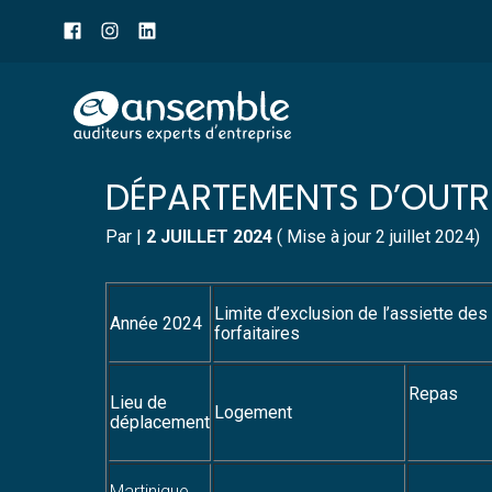
Menu
sub-
header
Aller
BARÈME INDEMNITÉS F
au
contenu
DÉPARTEMENTS D’OUTR
Par
|
2 JUILLET 2024
( Mise à jour 2 juillet 2024)
Limite d’exclusion de l’assiette des
Année 2024
forfaitaires
Repas
Lieu de
Logement
déplacement
Martinique