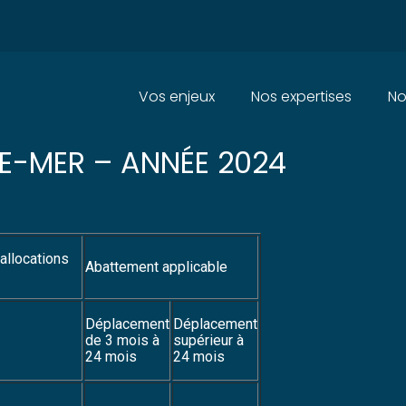
Principal
Vos enjeux
Nos expertises
No
ORFAITAIRES GRANDS DÉPLACE
E-MER – ANNÉE 2024
 allocations
Abattement applicable
Déplacement
Déplacement
de 3 mois à
supérieur à
24 mois
24 mois