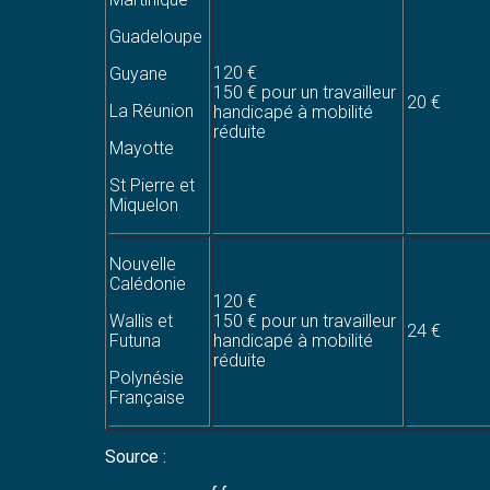
Guadeloupe
120 €
Guyane
150 € pour un travailleur
20 €
La Réunion
handicapé à mobilité
réduite
Mayotte
St Pierre et
Miquelon
Nouvelle
Calédonie
120 €
Wallis et
150 € pour un travailleur
24 €
Futuna
handicapé à mobilité
réduite
Polynésie
Française
Source :