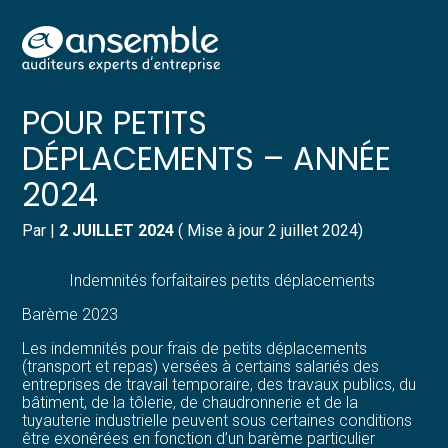
Créer et reprendre une activité
Pilotez votre gestion
Aller
INDEMNITÉS FORFAITAIRES
au
contenu
Gérer votre quotidien
Suivre votre comptabilité
POUR PETITS
DÉPLACEMENTS – ANNÉE
Piloter votre entreprise
Gérer vos ressources humaines
2024
Développer votre entreprise
Dématérialiser vos documents
Par
|
2 JUILLET 2024
( Mise à jour 2 juillet 2024)
Construire votre patrimoine
Indemnités forfaitaires petits déplacements
Structurer votre croissance
Barème 2023
Les indemnités pour frais de petits déplacements
Être prêt pour la facturation
(transport et repas) versées à certains salariés des
électronique
entreprises de travail temporaire, des travaux publics, du
bâtiment, de la tôlerie, de chaudronnerie et de la
tuyauterie industrielle peuvent sous certaines conditions
être exonérées en fonction d’un barème particulier