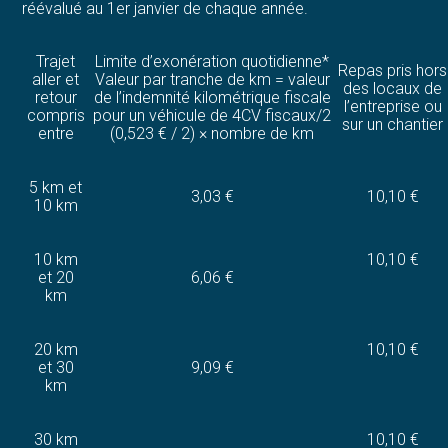
réévalué au 1er janvier de chaque année.
Trajet
Limite d’exonération quotidienne*
Repas pris hors
aller et
Valeur par tranche de km = valeur
des locaux de
retour
de l’indemnité kilométrique fiscale
l’entreprise ou
compris
pour un véhicule de 4CV fiscaux/2
sur un chantier
entre
(0,523 € / 2) × nombre de km
5 km et
3,03 €
10,10 €
10 km
10 km
10,10 €
et 20
6,06 €
km
20 km
10,10 €
et 30
9,09 €
km
30 km
10,10 €