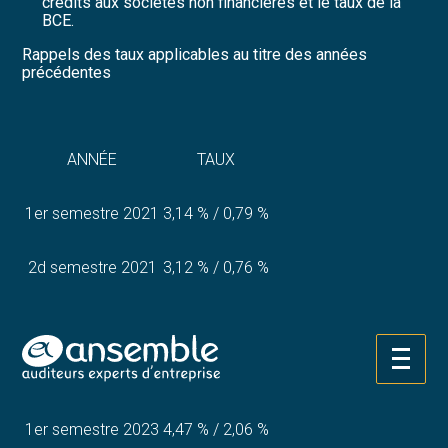
crédits aux sociétés non financières et le taux de la
BCE.
Rappels des taux applicables au titre des années
précédentes
ANNÉE
TAUX
1er semestre 2021
3,14 % / 0,79 %
2d semestre 2021
3,12 % / 0,76 %
1er semestre 2022
3,13 % / 0,77 %
Aller
2d semestre 2022
3,15 % / 0,77 %
au
contenu
1er semestre 2023
4,47 % / 2,06 %