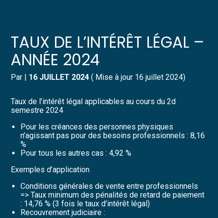
Créer et reprendre une activité
Pilotez votre gestion
TAUX DE L’INTÉRÊT LÉGAL –
Gérer votre quotidien
Suivre votre comptabilité
ANNÉE 2024
Piloter votre entreprise
Gérer vos ressources humaines
Par
|
16 JUILLET 2024
( Mise à jour 16 juillet 2024)
Développer votre entreprise
Dématérialiser vos documents
Taux de l’intérêt légal applicables au cours du 2d
semestre 2024
Construire votre patrimoine
Pour les créances des personnes physiques
n’agissant pas pour des besoins professionnels : 8,16
%
Structurer votre croissance
Pour tous les autres cas : 4,92 %
Exemples d’application
Être prêt pour la facturation
électronique
Conditions générales de vente entre professionnels
=> Taux minimum des pénalités de retard de paiement
: 14,76 % (3 fois le taux d’intérêt légal)
Recouvrement judiciaire :