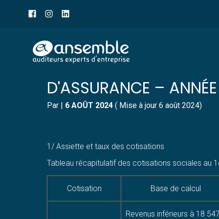
Menu
sub-
header
Aller
TABLEAU DES COTISATI
au
contenu
D'ASSURANCE – ANNÉE
Par
|
6 AOÛT 2024
( Mise à jour 6 août 2024)
1/ Assiette et taux des cotisations
Tableau récapitulatif des cotisations sociales au 1
Cotisation
Base de calcul
Revenus inférieurs à 18 54