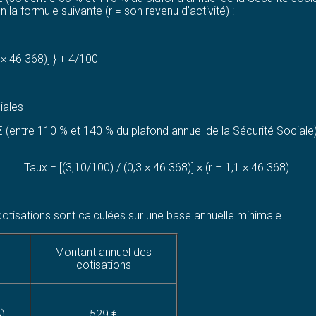
la formule suivante (r = son revenu d’activité) :
 × 46 368)] } + 4/100
iales
(entre 110 % et 140 % du plafond annuel de la Sécurité Sociale), 
Taux = [(3,10/100) / (0,3 × 46 368)] × (r – 1,1 × 46 368)
s cotisations sont calculées sur une base annuelle minimale.
Montant annuel des
cotisations
%)
529 €