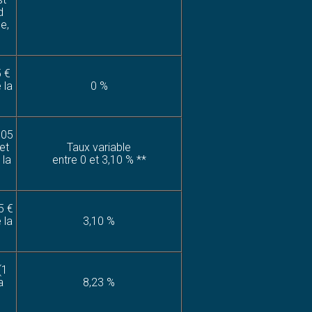
d
e,
5 €
 la
0 %
005
et
Taux variable
 la
entre 0 et 3,10 % **
5 €
 la
3,10 %
(1
a
8,23 %