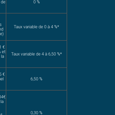
 de
0 %
s
Taux variable de 0 à 4 %*
nd
le)
1 €
% et
Taux variable de 4 à 6,50 %*
 la
5 €
uel
6,50 %
04€
 la
0,30 %
st