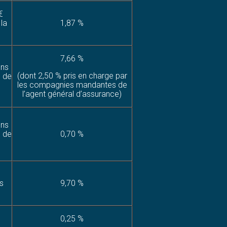
€
 la
1,87 %
7,66 %
ons
(dont 2,50 % pris en charge par
e de
les compagnies mandantes de
l’agent général d’assurance)
ons
e de
0,70 %
s
9,70 %
0,25 %