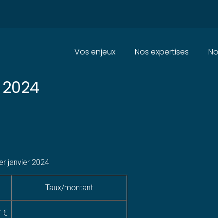
Principal
Vos enjeux
Nos expertises
No
ONS SOCIALES DUES PAR LES
 2024
er janvier 2024
Taux/montant
7 €