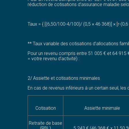
réduction de cotisations d’assurance maladie selon 
Taux = { [(6,50/100-4/100)/ (0,5 × 46 368)] × [r-(0,6
** Taux variable des cotisations d’allocations famil
Pour un revenu compris entre 51 005 € et 64 915 € 
= votre revenu d’activité) :
2
/ Assiette et cotisations minimales
En cas de revenus inférieurs à un certain seuil, le
Cotisation
Assiette minimale
Retraite de base
(RBL)
5 243 € (46 368 € x 11,50 