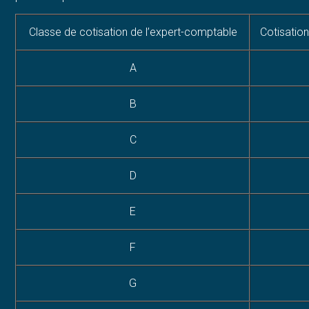
Classe de cotisation de l’expert-comptable
Cotisation
A
B
C
D
E
F
G