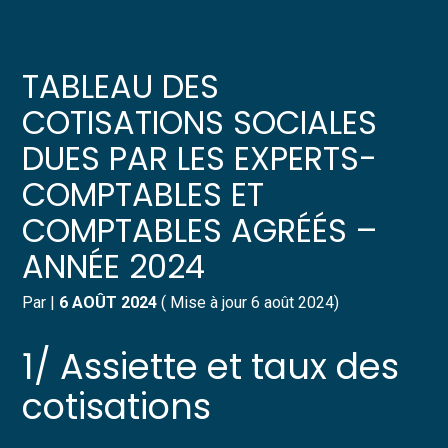
Créer et reprendre une activité
Pilotez votre gestion
TABLEAU DES
Gérer votre quotidien
Suivre votre comptabilité
COTISATIONS SOCIALES
DUES PAR LES EXPERTS-
Piloter votre entreprise
Gérer vos ressources humaines
COMPTABLES ET
Développer votre entreprise
Dématérialiser vos documents
COMPTABLES AGRÉÉS –
ANNÉE 2024
Construire votre patrimoine
Par
|
6 AOÛT 2024
( Mise à jour 6 août 2024)
Structurer votre croissance
1/ Assiette et taux des
Être prêt pour la facturation
électronique
cotisations