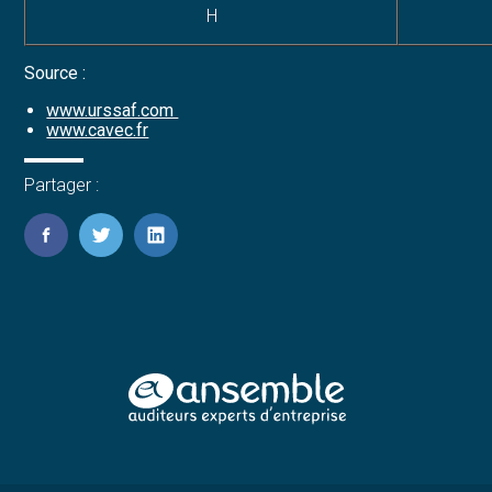
H
Source :
www.urssaf.com
www.cavec.fr
Partager :
FaceBook
Twitter
LinkedIn
Footer