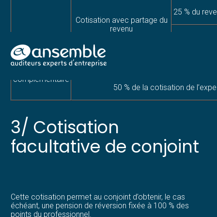
25 % du reve
Cotisation avec partage du
revenu
50 % du reve
Aller
25 % de la cotisation de l’expert-compta
au
Retraite
contenu
complémentaire
50 % de la cotisation de l’exp
3/ Cotisation
facultative de conjoint
Cette cotisation permet au conjoint d’obtenir, le cas
échéant, une pension de réversion fixée à 100 % des
points du professionnel.