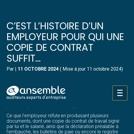
Créer et reprendre une activité
Pilotez votre gestion
C’EST L’HISTOIRE D’UN
Gérer votre quotidien
Suivre votre comptabilité
EMPLOYEUR POUR QUI UNE
COPIE DE CONTRAT
Piloter votre entreprise
Gérer vos ressources humaines
SUFFIT…
Développer votre entreprise
Dématérialiser vos documents
Par
|
11 OCTOBRE 2024
( Mise à jour 11 octobre 2024)
Construire votre patrimoine
Un salarié, embauché aux termes d’un CDD, demande la
requalification du contrat en CDI car il dit n’avoir jamais
Structurer votre croissance
signé de contrat. L’absence de signature d’un CDD
Aller
équivaut à une absence d’écrit, laquelle est sanctionnée
au
par sa requalification en CDI, rappelle-t-il…
contenu
Être prêt pour la facturation
électronique
Ce que l’employeur réfute en produisant plusieurs
documents, dont une copie du contrat de travail signé
par lui et le salarié, ainsi que la déclaration préalable à
l’embauche, les bulletins de paie ou encore le registre