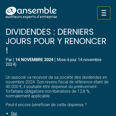
Créer et reprendre une activité
Pilotez votre gestion
Aller
ACOMPTE D'IMPÔT SUR
au
contenu
Gérer votre quotidien
Suivre votre comptabilité
DIVIDENDES : DERNIERS
JOURS POUR Y RENONCER
Piloter votre entreprise
Gérer vos ressources humaines
!
Développer votre entreprise
Dématérialiser vos documents
Par
|
14 NOVEMBRE 2024
( Mise à jour 14 novembre
2024)
Construire votre patrimoine
Un associé va recevoir de sa société des dividendes en
Structurer votre croissance
novembre 2024. Son revenu fiscal de référence étant de
40 000 €, il souhaite être dispensé du prélèvement
forfaitaire obligatoire non libératoire de 12,8 %,
Être prêt pour la facturation
normalement applicable.
électronique
Peut-il encore bénéficier de cette dispense ?
Oui