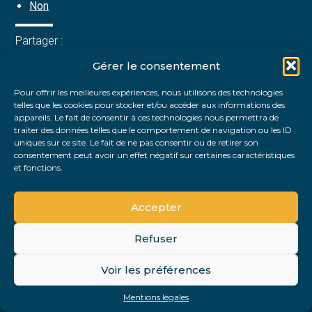
Non
Partager :
Gérer le consentement
FaceBook
Twitter
LinkedIn
Pour offrir les meilleures expériences, nous utilisons des technologies
telles que les cookies pour stocker et/ou accéder aux informations des
appareils. Le fait de consentir à ces technologies nous permettra de
traiter des données telles que le comportement de navigation ou les ID
uniques sur ce site. Le fait de ne pas consentir ou de retirer son
consentement peut avoir un effet négatif sur certaines caractéristiques
et fonctions.
Accepter
Refuser
Footer
Voir les préférences
Footer
Principale
PLAN DU SITE
MENTIONS LÉGALES
Mentions légales
Conception et réalisation
Classe 7