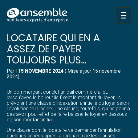
Créer et reprendre une activité
Pilotez votre gestion
Aller
C’EST L’HISTOIRE D’UN
au
contenu
Gérer votre quotidien
Suivre votre comptabilité
LOCATAIRE QUI EN A
ASSEZ DE PAYER
Piloter votre entreprise
Gérer vos ressources humaines
TOUJOURS PLUS…
Développer votre entreprise
Dématérialiser vos documents
Par
|
15 NOVEMBRE 2024
( Mise à jour 15 novembre
2024)
Construire votre patrimoine
Un commerçant conclut un bail commercial et,
Structurer votre croissance
lorsqu’avec le bailleur ils fixent le montant du loyer, ils
prévoient une clause d’indexation annuelle du loyer selon
l’évolution d’un indice. Une clause, toutefois, qui ne pourra
Être prêt pour la facturation
pas avoir pour effet de faire baisser le loyer en dessous
électronique
de son montant initial…
Une clause dont le locataire va demander l’annulation
quelques années après, apprenant que les clauses