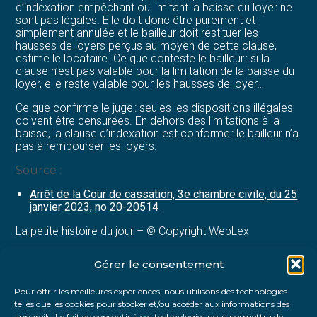
d’indexation empêchant ou limitant la baisse du loyer ne
sont pas légales. Elle doit donc être purement et
simplement annulée et le bailleur doit restituer les
hausses de loyers perçus au moyen de cette clause,
estime le locataire. Ce que conteste le bailleur : si la
clause n’est pas valable pour la limitation de la baisse du
loyer, elle reste valable pour les hausses de loyer…
Ce que confirme le juge : seules les dispositions illégales
doivent être censurées. En dehors des limitations à la
baisse, la clause d’indexation est conforme : le bailleur n’a
pas à rembourser les loyers.
Source :
Arrêt de la Cour de cassation, 3e chambre civile, du 25
janvier 2023, no 20-20514
La petite histoire du jour
– © Copyright WebLex
Gérer le consentement
Partager :
Pour offrir les meilleures expériences, nous utilisons des technologies
telles que les cookies pour stocker et/ou accéder aux informations des
FaceBook
Twitter
LinkedIn
appareils. Le fait de consentir à ces technologies nous permettra de