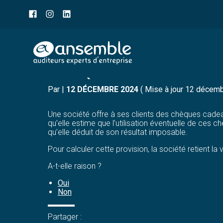
Menu
sub-
header
Aller
CHÈQUES CADEAUX = P
au
contenu
Par
|
12 DÉCEMBRE 2024
( Mise à jour 12 décem
Une société offre à ses clients des chèques cade
qu’elle estime que l’utilisation éventuelle de ces 
qu’elle déduit de son résultat imposable.
Pour calculer cette provision, la société retient 
A-t-elle raison ?
Oui
Non
Partager :