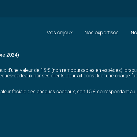
Principal
Vos enjeux
Nos expertises
No
ROVISION = DÉDUCTION ?
bre 2024)
aux d’une valeur de 15 € (non remboursables en espèces) lorsqu
chèques-cadeaux par ses clients pourrait constituer une charge fut
la valeur faciale des chèques cadeaux, soit 15 € correspondant a