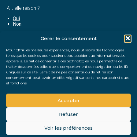
A-t-elle raison ?
Oui
Non
Gérer le consentement
Partager :
Pour offrir les meilleures expériences, nous utilisons des technologies
telles que les cookies pour stocker et/ou accéder aux informations des
FaceBook
Twitter
LinkedIn
appareils. Le fait de consentir à ces technologies nous permettra de
traiter des données telles que le comportement de navigation ou les ID
uniques sur ce site. Le fait de ne pas consentir ou de retirer son
consentement peut avoir un effet négatif sur certaines caractéristiques
et fonctions.
Accepter
Refuser
Footer
Voir les préférences
Footer
Principale
PLAN DU SITE
MENTIONS LÉGALES