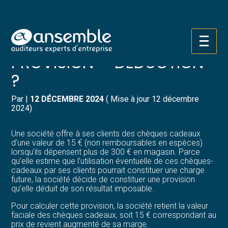
Créer et reprendre une activité
Pilotez votre gestion
CHÈQUES CADEAUX =
Aller
Gérer votre quotidien
Suivre votre comptabilité
au
PROVISION = DÉDUCTION
contenu
?
Piloter votre entreprise
Gérer vos ressources humaines
Par
|
12 DÉCEMBRE 2024
( Mise à jour 12 décembre
Développer votre entreprise
Dématérialiser vos documents
2024)
Construire votre patrimoine
Une société offre à ses clients des chèques cadeaux
d’une valeur de 15 € (non remboursables en espèces)
lorsqu’ils dépensent plus de 300 € en magasin. Parce
Structurer votre croissance
qu’elle estime que l’utilisation éventuelle de ces chèques-
cadeaux par ses clients pourrait constituer une charge
future, la société décide de constituer une provision
Être prêt pour la facturation
qu’elle déduit de son résultat imposable.
électronique
Pour calculer cette provision, la société retient la valeur
faciale des chèques cadeaux, soit 15 € correspondant au
prix de revient augmenté de sa marge.