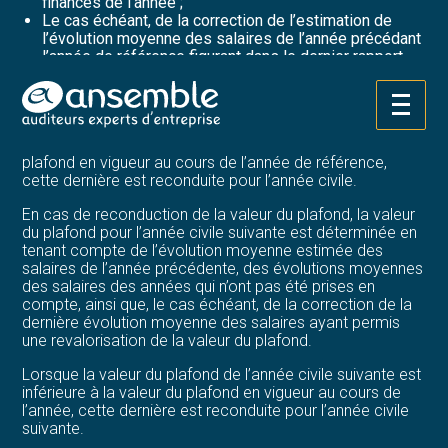
finances de l’année ;
Le cas échéant, de la correction de l’estimation de
l’évolution moyenne des salaires de l’année précédant
l’année de référence figurant dans le dernier rapport
sur la situation et les perspectives économiques,
sociales et financières de la nation annexé au projet de
loi de finances de l’année ;
Aller
au
Lorsque le résultat de ce calcul est inférieur à la valeur du
contenu
plafond en vigueur au cours de l’année de référence,
cette dernière est reconduite pour l’année civile.
En cas de reconduction de la valeur du plafond, la valeur
du plafond pour l’année civile suivante est déterminée en
tenant compte de l’évolution moyenne estimée des
salaires de l’année précédente, des évolutions moyennes
des salaires des années qui n’ont pas été prises en
compte, ainsi que, le cas échéant, de la correction de la
dernière évolution moyenne des salaires ayant permis
une revalorisation de la valeur du plafond.
Lorsque la valeur du plafond de l’année civile suivante est
inférieure à la valeur du plafond en vigueur au cours de
l’année, cette dernière est reconduite pour l’année civile
suivante.