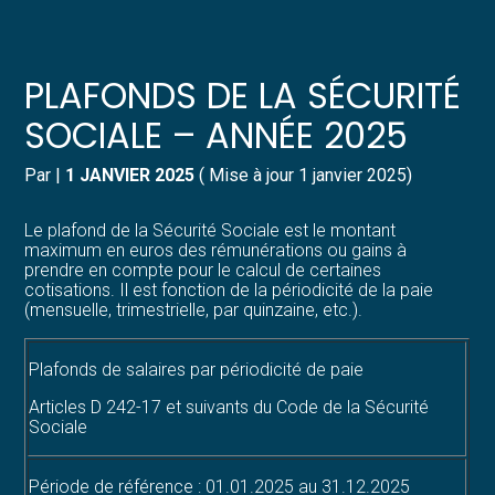
Créer et reprendre une activité
Pilotez votre gestion
PLAFONDS DE LA SÉCURITÉ
Gérer votre quotidien
Suivre votre comptabilité
SOCIALE – ANNÉE 2025
Piloter votre entreprise
Gérer vos ressources humaines
Par
|
1 JANVIER 2025
( Mise à jour 1 janvier 2025)
Développer votre entreprise
Dématérialiser vos documents
Le plafond de la Sécurité Sociale est le montant
maximum en euros des rémunérations ou gains à
prendre en compte pour le calcul de certaines
Construire votre patrimoine
cotisations. Il est fonction de la périodicité de la paie
(mensuelle, trimestrielle, par quinzaine, etc.).
Structurer votre croissance
Plafonds de salaires par périodicité de paie
Être prêt pour la facturation
Articles D 242-17 et suivants du Code de la Sécurité
électronique
Sociale
Période de référence : 01.01.2025 au 31.12.2025