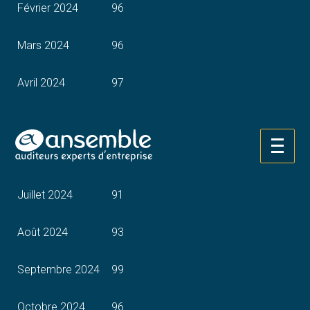
Février 2024
96
Mars 2024
96
Avril 2024
97
Mai 2024
94
Aller
Juin 2024
96
au
contenu
Juillet 2024
91
Août 2024
93
Septembre 2024
99
Octobre 2024
96