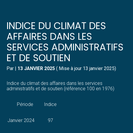
Créer et reprendre une activité
Pilotez votre gestion
INDICE DU CLIMAT DES
Gérer votre quotidien
Suivre votre comptabilité
AFFAIRES DANS LES
SERVICES ADMINISTRATIFS
Piloter votre entreprise
Gérer vos ressources humaines
ET DE SOUTIEN
Développer votre entreprise
Dématérialiser vos documents
Par
|
13 JANVIER 2025
( Mise à jour 13 janvier 2025)
Construire votre patrimoine
Indice du climat des affaires dans les services
administratifs et de soutien (référence 100 en 1976)
Structurer votre croissance
Période
Indice
Être prêt pour la facturation
électronique
Janvier 2024
97