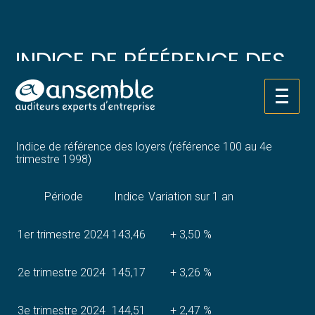
Créer et reprendre une activité
Pilotez votre gestion
INDICE DE RÉFÉRENCE DES
Gérer votre quotidien
Suivre votre comptabilité
LOYERS – ANNÉE 2024
Aller
Piloter votre entreprise
Gérer vos ressources humaines
Par
|
20 JANVIER 2025
( Mise à jour 20 janvier 2025)
au
contenu
Développer votre entreprise
Dématérialiser vos documents
Indice de référence des loyers (référence 100 au 4e
trimestre 1998)
Construire votre patrimoine
Période
Indice
Variation sur 1 an
Structurer votre croissance
1er trimestre 2024
143,46
+ 3,50 %
Être prêt pour la facturation
électronique
2e trimestre 2024
145,17
+ 3,26 %
3e trimestre 2024
144,51
+ 2,47 %