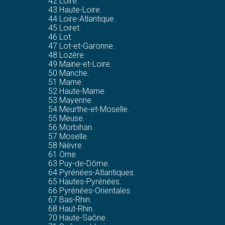
42 Loire.
43 Haute-Loire.
44 Loire-Atlantique.
45 Loiret.
46 Lot.
47 Lot-et-Garonne.
48 Lozère.
49 Maine-et-Loire.
50 Manche.
51 Marne.
52 Haute-Marne.
53 Mayenne.
54 Meurthe-et-Moselle.
55 Meuse.
56 Morbihan.
57 Moselle.
58 Nièvre.
61 Orne.
63 Puy-de-Dôme.
64 Pyrénées-Atlantiques.
65 Hautes-Pyrénées.
66 Pyrénées-Orientales.
67 Bas-Rhin.
68 Haut-Rhin.
70 Haute-Saône.