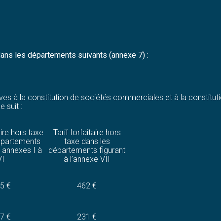
 dans les départements suivants (annexe 7) :
ives à la constitution de sociétés commerciales et à la constituti
 suit :
aire hors taxe
Tarif forfaitaire hors
épartements
taxe dans les
x annexes I à
départements figurant
VI
à l’annexe VII
5 €
462 €
7 €
231 €