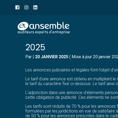
Menu
sub-
header
Aller
TARIFS DE PUBLICATIO
au
contenu
2025
Par
|
20 JANVIER 2025
( Mise à jour 20 janvier 20
Les annonces judiciaires et légales font l’objet d’un
Le tarif d’une annonce est obtenu en multipliant l
le tarif du caractère fixé ci-dessous. Le tarif ains
L’adjonction dans une annonce d’éléments personn
cette obligation de publicité. Ces éléments ne son
Les tarifs sont réduits de 70 % pour les annonces 
formulées par les juridictions en vue de satisfaire 
de 50 % pour les annonces prescrites dans le cadr