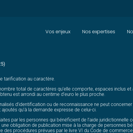
Principal
Vos enjeux
Nos expertises
No
N DES ANNONCES JUDICAIRES 
25)
e tarification au caractère.
e nombre total de caractères qu’elle comporte, espaces inclus et 
i obtenu est arrondi au centime d’euro le plus proche.
alisés d’identification ou de reconnaissance ne peut concerner
t ajoutés qu’à la demande expresse de celui-ci.
faites par les personnes qui bénéficient de l’aide juridictionnel
à une obligation de publication mise à la charge de personnes bénéfi
e des procédures prévues par le livre VI du Code de commerce, à