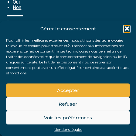
Oui
Non
Partager :
Gérer le consentement
Pour offrir les meilleures expériences, nous utilisons des technologies
FaceBook
Twitter
LinkedIn
telles que les cookies pour stocker et/ou accéder aux informations des
appareils. Le fait de consentir à ces technologies nous permettra de
traiter des données telles que le comportement de navigation ou les ID
uniques sur ce site. Le fait de ne pas consentir ou de retirer son
consentement peut avoir un effet négatif sur certaines caractéristiques
et fonctions.
Accepter
Refuser
Footer
Voir les préférences
Footer
Principale
PLAN DU SITE
MENTIONS LÉGALES
Mentions légales
Conception et réalisation
Classe 7