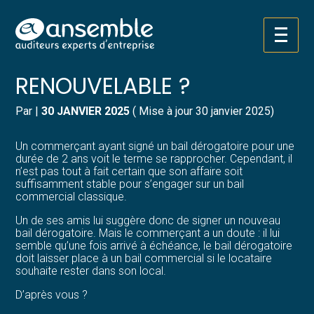
Créer et reprendre une activité
Pilotez votre gestion
Aller
BAIL DÉROGATOIRE :
au
contenu
Gérer votre quotidien
Suivre votre comptabilité
RENOUVELABLE ?
Piloter votre entreprise
Gérer vos ressources humaines
Par
|
30 JANVIER 2025
( Mise à jour 30 janvier 2025)
Développer votre entreprise
Dématérialiser vos documents
Un commerçant ayant signé un bail dérogatoire pour une
durée de 2 ans voit le terme se rapprocher. Cependant, il
n’est pas tout à fait certain que son affaire soit
Construire votre patrimoine
suffisamment stable pour s’engager sur un bail
commercial classique.
Structurer votre croissance
Un de ses amis lui suggère donc de signer un nouveau
bail dérogatoire. Mais le commerçant a un doute : il lui
semble qu’une fois arrivé à échéance, le bail dérogatoire
Être prêt pour la facturation
doit laisser place à un bail commercial si le locataire
électronique
souhaite rester dans son local.
D’après vous ?