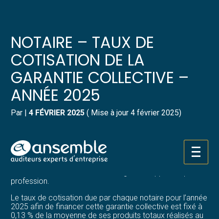
Créer et reprendre une activité
Pilotez votre gestion
NOTAIRE – TAUX DE
Gérer votre quotidien
Suivre votre comptabilité
COTISATION DE LA
GARANTIE COLLECTIVE –
Piloter votre entreprise
Gérer vos ressources humaines
ANNÉE 2025
Développer votre entreprise
Dématérialiser vos documents
Par
|
4 FÉVRIER 2025
( Mise à jour 4 février 2025)
Construire votre patrimoine
Pour mémoire, la garantie collective est un mécanisme
qui prévoit la solidarité entre tous les notaires. En cas de
Structurer votre croissance
dommage causé à un client par un notaire, dans
Aller
l’exercice de ses fonctions professionnelles, la
au
couverture financière du dommage est supportée par la
contenu
Être prêt pour la facturation
profession.
électronique
Le taux de cotisation due par chaque notaire pour l’année
2025 afin de financer cette garantie collective est fixé à
0,13 % de la moyenne de ses produits totaux réalisés au