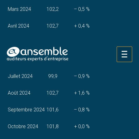
Mars 2024
102,2
– 0,5 %
Avril 2024
102,7
+ 0,4 %
Mai 2024
100,1
– 2,7 %
Aller
Juin 2024
100,9
+ 0,8 %
au
contenu
Juillet 2024
99,9
– 0,9 %
Août 2024
102,7
+ 1,6 %
Septembre 2024
101,6
– 0,8 %
Octobre 2024
101,8
+ 0,0 %