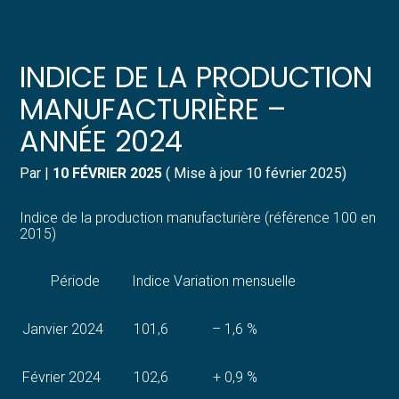
Créer et reprendre une activité
Pilotez votre gestion
INDICE DE LA PRODUCTION
Gérer votre quotidien
Suivre votre comptabilité
MANUFACTURIÈRE –
ANNÉE 2024
Piloter votre entreprise
Gérer vos ressources humaines
Par
|
10 FÉVRIER 2025
( Mise à jour 10 février 2025)
Développer votre entreprise
Dématérialiser vos documents
Indice de la production manufacturière (référence 100 en
Construire votre patrimoine
2015)
Structurer votre croissance
Période
Indice
Variation mensuelle
Être prêt pour la facturation
Janvier 2024
101,6
– 1,6 %
électronique
Février 2024
102,6
+ 0,9 %