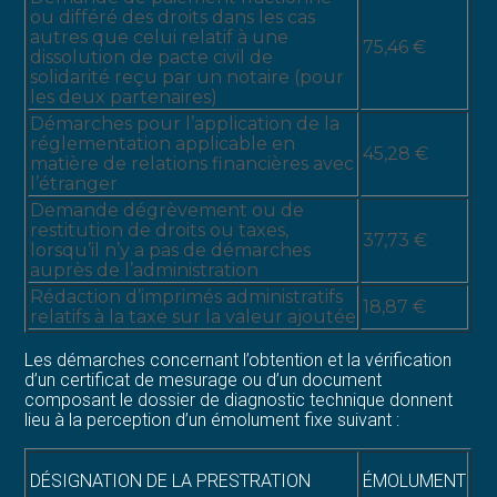
ou différé des droits dans les cas
autres que celui relatif à une
75,46 €
dissolution de pacte civil de
solidarité reçu par un notaire (pour
les deux partenaires)
Démarches pour l’application de la
réglementation applicable en
45,28 €
matière de relations financières avec
l’étranger
Demande dégrèvement ou de
restitution de droits ou taxes,
37,73 €
lorsqu’il n’y a pas de démarches
auprès de l’administration
Rédaction d’imprimés administratifs
18,87 €
relatifs à la taxe sur la valeur ajoutée
Les démarches concernant l’obtention et la vérification
d’un certificat de mesurage ou d’un document
composant le dossier de diagnostic technique donnent
lieu à la perception d’un émolument fixe suivant :
DÉSIGNATION DE LA PRESTRATION
ÉMOLUMENT