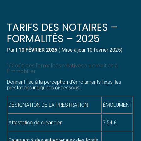
Créer et reprendre une activité
Pilotez votre gestion
TARIFS DES NOTAIRES –
Gérer votre quotidien
Suivre votre comptabilité
FORMALITÉS – 2025
Piloter votre entreprise
Gérer vos ressources humaines
Par
|
10 FÉVRIER 2025
( Mise à jour 10 février 2025)
Développer votre entreprise
Dématérialiser vos documents
1/ Coût des formalités relatives au crédit et à
l’immobilier
Construire votre patrimoine
Donnent lieu à la perception d’émoluments fixes, les
prestations indiquées ci-dessous :
Structurer votre croissance
DÉSIGNATION DE LA PRESTRATION
ÉMOLUMENT
Être prêt pour la facturation
électronique
Attestation de créancier
7,54 €
Paiement à des entrepreneurs des fonds