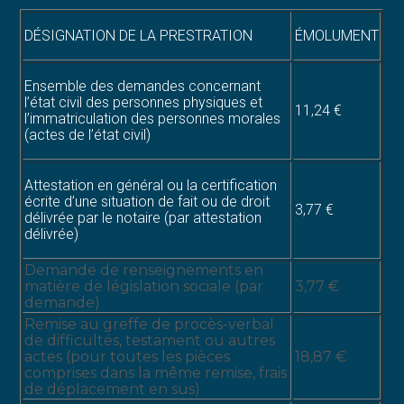
DÉSIGNATION DE LA PRESTRATION
ÉMOLUMENT
Ensemble des demandes concernant
l’état civil des personnes physiques et
11,24 €
l’immatriculation des personnes morales
(actes de l’état civil)
Attestation en général ou la certification
écrite d’une situation de fait ou de droit
3,77 €
délivrée par le notaire (par attestation
délivrée)
Demande de renseignements en
matière de législation sociale (par
3,77 €
demande)
Remise au greffe de procès-verbal
de difficultés, testament ou autres
actes (pour toutes les pièces
18,87 €
comprises dans la même remise, frais
de déplacement en sus)