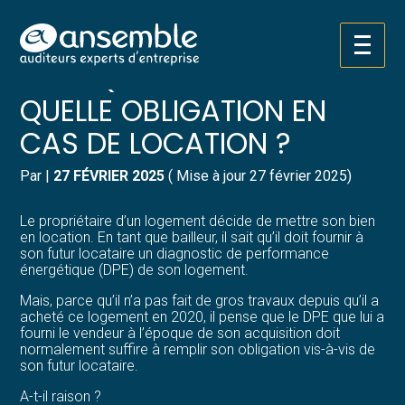
Créer et reprendre une activité
Pilotez votre gestion
Aller
DPE : QUEL DÉLAI POUR
au
contenu
Gérer votre quotidien
Suivre votre comptabilité
QUELLE OBLIGATION EN
CAS DE LOCATION ?
Piloter votre entreprise
Gérer vos ressources humaines
Par
|
27 FÉVRIER 2025
( Mise à jour 27 février 2025)
Développer votre entreprise
Dématérialiser vos documents
Le propriétaire d’un logement décide de mettre son bien
Construire votre patrimoine
en location. En tant que bailleur, il sait qu’il doit fournir à
son futur locataire un diagnostic de performance
énergétique (DPE) de son logement.
Structurer votre croissance
Mais, parce qu’il n’a pas fait de gros travaux depuis qu’il a
acheté ce logement en 2020, il pense que le DPE que lui a
Être prêt pour la facturation
fourni le vendeur à l’époque de son acquisition doit
électronique
normalement suffire à remplir son obligation vis-à-vis de
son futur locataire.
A-t-il raison ?