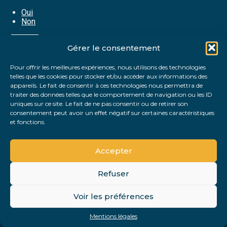
Oui
Non
Partager :
Gérer le consentement
Pour offrir les meilleures expériences, nous utilisons des technologies
telles que les cookies pour stocker et/ou accéder aux informations des
FaceBook
Twitter
LinkedIn
appareils. Le fait de consentir à ces technologies nous permettra de
traiter des données telles que le comportement de navigation ou les ID
uniques sur ce site. Le fait de ne pas consentir ou de retirer son
consentement peut avoir un effet négatif sur certaines caractéristiques
et fonctions.
Accepter
Refuser
Footer
Voir les préférences
Footer
Principale
PLAN DU SITE
MENTIONS LÉGALES
Mentions légales
Conception et réalisation
Classe 7