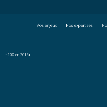
Principal
Vos enjeux
Nos expertises
No
ION DANS L’HÉBERGEMENT – A
rence 100 en 2015)