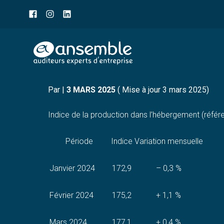
Menu
sub-
header
Aller
INDICE DE LA PRODUCT
au
contenu
Par
|
3 MARS 2025
( Mise à jour 3 mars 2025)
Indice de la production dans l’hébergement (réfé
Période
Indice
Variation mensuelle
Janvier 2024
172,9
– 0,3 %
Février 2024
175,2
+ 1,1 %
Mars 2024
177,1
+ 0,4 %