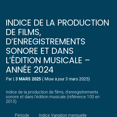
Créer et reprendre une activité
Pilotez votre gestion
INDICE DE LA PRODUCTION
Gérer votre quotidien
Suivre votre comptabilité
DE FILMS,
D’ENREGISTREMENTS
Piloter votre entreprise
Gérer vos ressources humaines
SONORE ET DANS
Développer votre entreprise
Dématérialiser vos documents
L’ÉDITION MUSICALE –
ANNÉE 2024
Construire votre patrimoine
Par
|
3 MARS 2025
( Mise à jour 3 mars 2025)
Structurer votre croissance
Indice de la production de films, d’enregistrements
Être prêt pour la facturation
sonore et dans l’édition musicale (référence 100 en
électronique
2015)
Période
Indice
Variation mensuelle