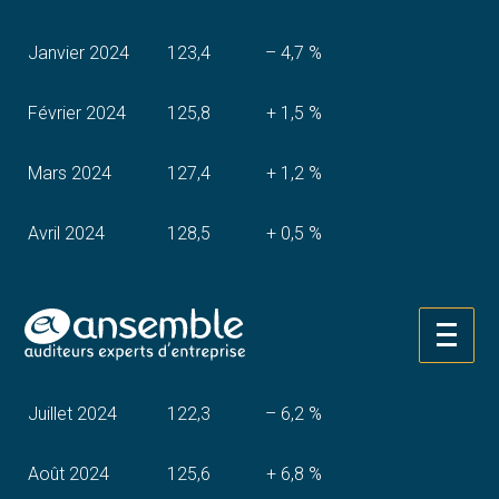
Janvier 2024
123,4
– 4,7 %
Février 2024
125,8
+ 1,5 %
Mars 2024
127,4
+ 1,2 %
Avril 2024
128,5
+ 0,5 %
Mai 2024
133,3
+ 3,5 %
Aller
Juin 2024
131,8
– 1,7 %
au
contenu
Juillet 2024
122,3
– 6,2 %
Août 2024
125,6
+ 6,8 %