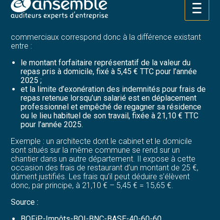
repas (montant TTC).
Aller
Le montant déductible des frais supplémentaires de
au
repas exposés par les titulaires de bénéfices non
contenu
commerciaux correspond donc à la différence existant
entre :
le montant forfaitaire représentatif de la valeur du
repas pris à domicile, fixé à 5,45 € TTC pour l’année
2025 ;
et la limite d’exonération des indemnités pour frais de
repas retenue lorsqu’un salarié est en déplacement
professionnel et empêché de regagner sa résidence
ou le lieu habituel de son travail, fixée à 21,10 € TTC
pour l’année 2025.
Exemple : un architecte dont le cabinet et le domicile
sont situés sur la même commune se rend sur un
chantier dans un autre département. Il expose à cette
occasion des frais de restaurant d’un montant de 25 €,
dûment justifiés. Les frais qu’il peut déduire s’élèvent
donc, par principe, à 21,10 € – 5,45 € = 15,65 €.
Source :
BOFiP-Impôts-BOI-BNC-BASE-40-60-60