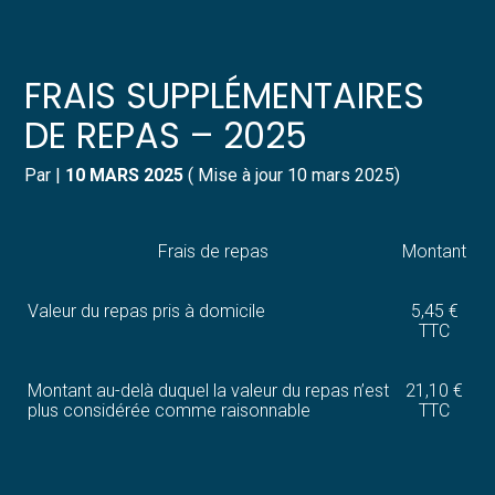
Créer et reprendre une activité
Pilotez votre gestion
FRAIS SUPPLÉMENTAIRES
Gérer votre quotidien
Suivre votre comptabilité
DE REPAS – 2025
Piloter votre entreprise
Gérer vos ressources humaines
Par
|
10 MARS 2025
( Mise à jour 10 mars 2025)
Développer votre entreprise
Dématérialiser vos documents
Frais de repas
Montant
Construire votre patrimoine
Valeur du repas pris à domicile
5,45 €
TTC
Structurer votre croissance
Montant au-delà duquel la valeur du repas n’est
21,10 €
Être prêt pour la facturation
plus considérée comme raisonnable
TTC
électronique