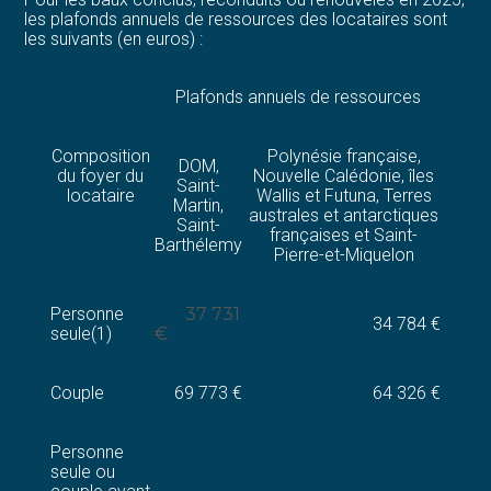
les plafonds annuels de ressources des locataires sont
les suivants (en euros) :
Plafonds annuels de ressources
Composition
Polynésie française,
DOM,
du foyer du
Nouvelle Calédonie, îles
Saint-
locataire
Wallis et Futuna, Terres
Martin,
australes et antarctiques
Saint-
françaises et Saint-
Barthélemy
Pierre-et-Miquelon
Personne
37 731
34 784 €
seule(1)
€
Couple
69 773 €
64 326 €
Personne
seule ou