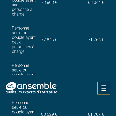
couple ayant
73 808 €
68 044 €
une
personne à
charge
Personne
seule ou
couple ayant
77 845 €
71 766 €
deux
personnes à
charge
Personne
seule ou
couple ayant
83 236 €
76 734 €
trois
personnes à
charge
Aller
au
contenu
Personne
seule ou
couple ayant
88 629 €
81 707 €