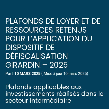
Créer et reprendre une activité
Pilotez votre gestion
PLAFONDS DE LOYER ET DE
Gérer votre quotidien
Suivre votre comptabilité
RESSOURCES RETENUS
POUR L’APPLICATION DU
Piloter votre entreprise
Gérer vos ressources humaines
DISPOSITIF DE
Développer votre entreprise
Dématérialiser vos documents
DÉFISCALISATION
GIRARDIN – 2025
Construire votre patrimoine
Par
|
10 MARS 2025
( Mise à jour 10 mars 2025)
Structurer votre croissance
Plafonds applicables aux
Être prêt pour la facturation
électronique
investissements réalisés dans le
secteur intermédiaire