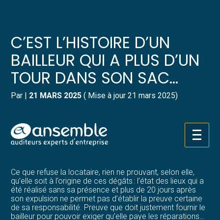
Créer et reprendre une activité
Pilotez votre gestion
C’EST L’HISTOIRE D’UN
Gérer votre quotidien
Suivre votre comptabilité
BAILLEUR QUI A PLUS D’UN
TOUR DANS SON SAC…
Piloter votre entreprise
Gérer vos ressources humaines
Par
|
21 MARS 2025
( Mise à jour 21 mars 2025)
Développer votre entreprise
Dématérialiser vos documents
Rencontrant des difficultés avec sa locataire, un bailleur
Construire votre patrimoine
obtient de la justice une décision d’expulsion. Lorsqu’il
récupère son bien, le bailleur constate des dégradations
Aller
très importantes, pour lesquelles il demande à être
au
Structurer votre croissance
indemnisé…
contenu
Ce que refuse la locataire, rien ne prouvant, selon elle,
Être prêt pour la facturation
qu’elle soit à l’origine de ces dégâts : l’état des lieux qui a
électronique
été réalisé sans sa présence et plus de 20 jours après
son expulsion ne permet pas d’établir la preuve certaine
de sa responsabilité. Preuve que doit justement fournir le
bailleur pour pouvoir exiger qu’elle paye les réparations…